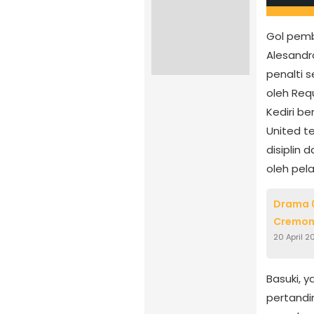
Gol pemb
Alesandr
penalti 
oleh Req
Kediri b
United t
disiplin 
oleh pel
Drama 0
Cremone
20 April 2
Basuki, 
pertandi