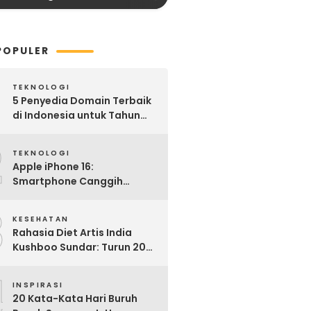
POPULER
TEKNOLOGI
5 Penyedia Domain Terbaik
di Indonesia untuk Tahun
2025: Mana yang Paling
2
Worth It?
TEKNOLOGI
Apple iPhone 16:
Smartphone Canggih
dengan Performa Super di
3
2024
KESEHATAN
Rahasia Diet Artis India
Kushboo Sundar: Turun 20
Kg dan Tampil Awet Muda di
4
Usia 50-an
INSPIRASI
20 Kata-Kata Hari Buruh