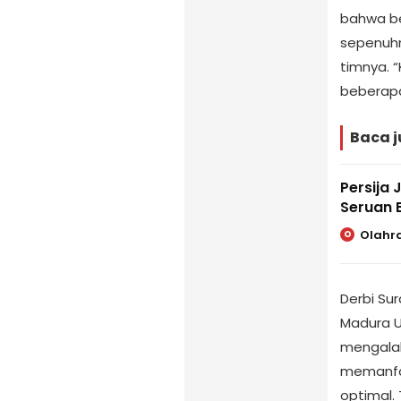
bahwa be
sepenuhn
timnya. 
beberapa
Baca j
Persija 
Seruan 
Olahr
O
Derbi Su
Madura U
mengalah
memanfaa
optimal. 