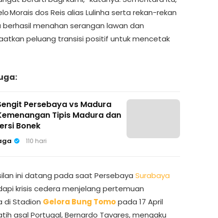
elo Morais dos Reis alias Lulinha serta rekan-rekan
 berhasil menahan serangan lawan dan
tkan peluang transisi positif untuk mencetak
uga:
engit Persebaya vs Madura
 Kemenangan Tipis Madura dan
ersi Bonek
aga
110 hari
ilan ini datang pada saat Persebaya
Surabaya
pi krisis cedera menjelang pertemuan
 di Stadion
Gelora Bung Tomo
pada 17 April
latih asal Portugal, Bernardo Tavares, mengaku