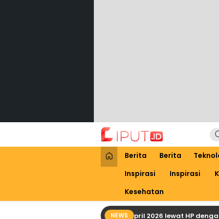
Lewati
ke
konten
Liput
Liputan Digital
Berita
Berita
Teknol
Inspirasi
Inspirasi
K
Kesehatan
Cara Praktis Cek Bansos PKH April 2026 lewat HP dengan NIK K
NEWS