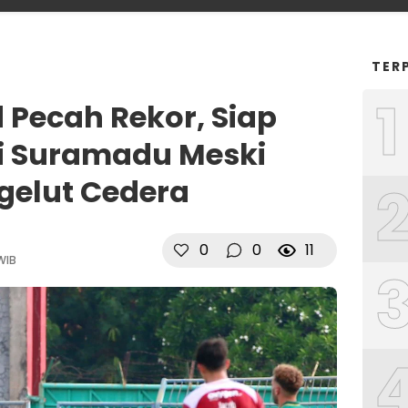
TER
1
 Pecah Rekor, Siap
i Suramadu Meski
gelut Cedera
0
0
11
WIB