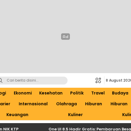
8 August 202
ogi
Ekonomi
Kesehatan
Politik
Travel
Budaya
arier
Internasional
Olahraga
Hiburan
Hiburan
Keuangan
Kuliner
Kuli
TP
One UI 8.5 Hadir Gratis: Pembaruan Besar Sams