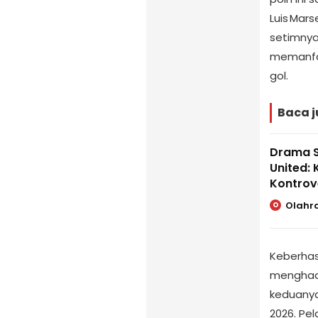
Luis Mars
setimnya
memanfaa
gol.
Baca j
Drama S
United:
Kontrov
Olahr
O
Keberhas
menghada
keduanya
2026. Pe