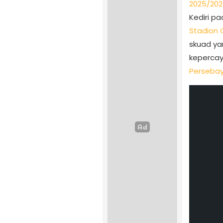
2025/202
Kediri pa
Stadion 
skuad yan
kepercay
Perseba