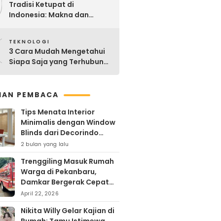
9
Tradisi Ketupat di
Indonesia: Makna dan
Sejarahnya
0
TEKNOLOGI
3 Cara Mudah Mengetahui
Siapa Saja yang Terhubung
ke Jaringan WiFi Anda
IHAN PEMBACA
Tips Menata Interior
Minimalis dengan Window
Blinds dari Decorindo
Perkasa
2 bulan yang lalu
Trenggiling Masuk Rumah
Warga di Pekanbaru,
Damkar Bergerak Cepat
Lakukan Evakuasi Aman
April 22, 2026
Nikita Willy Gelar Kajian di