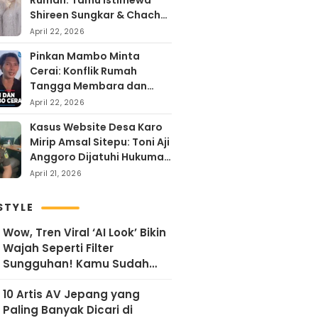
Rumah: Tamu Istimewa
Shireen Sungkar & Chacha
Frederika, Rayakan Hari
April 22, 2026
Kartini dengan
Pinkan Mambo Minta
Kehangatan
Cerai: Konflik Rumah
Tangga Membara dan
Kontroversi Uang Endorse
April 22, 2026
Arya Khan
Kasus Website Desa Karo
Mirip Amsal Sitepu: Toni Aji
Anggoro Dijatuhi Hukuman
Penjara
April 21, 2026
STYLE
Wow, Tren Viral ‘AI Look’ Bikin
Wajah Seperti Filter
Sungguhan! Kamu Sudah
Coba?
10 Artis AV Jepang yang
Paling Banyak Dicari di