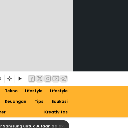
6
Tekno
Lifestyle
Lifestyle
Keuangan
Tips
Edukasi
ner
Kreativitas
ung untuk Jutaan Galaxy, Siapkan Dirimu untuk One UI 9