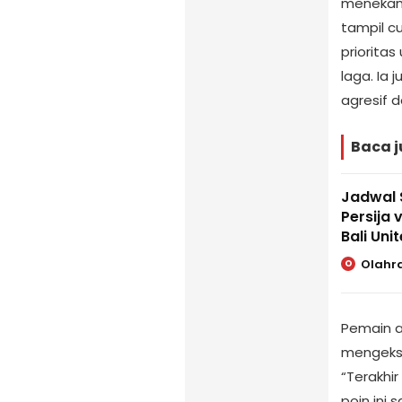
menekank
tampil cu
prioritas
laga. Ia 
agresif 
Baca j
Jadwal 
Persija 
Bali Uni
Olahr
O
Pemain a
mengeksp
“Terakhir
poin ini 