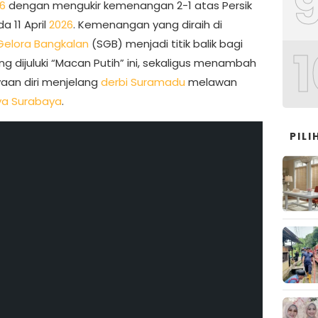
6
dengan mengukir kemenangan 2-1 atas Persik
da 11 April
2026
. Kemenangan yang diraih di
Gelora Bangkalan
(SGB) menjadi titik balik bagi
1
g dijuluki “Macan Putih” ini, sekaligus menambah
aan diri menjelang
derbi Suramadu
melawan
ya Surabaya
.
PIL