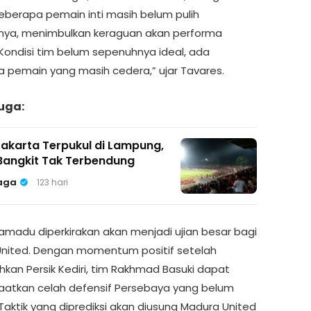
berapa pemain inti masih belum pulih
ya, menimbulkan keraguan akan performa
“Kondisi tim belum sepenuhnya ideal, ada
 pemain yang masih cedera,” ujar Tavares.
uga:
Jakarta Terpukul di Lampung,
Bangkit Tak Terbendung
aga
123 hari
ramadu diperkirakan akan menjadi ujian besar bagi
nited. Dengan momentum positif setelah
kan Persik Kediri, tim Rakhmad Basuki dapat
tkan celah defensif Persebaya yang belum
Taktik yang diprediksi akan diusung Madura United