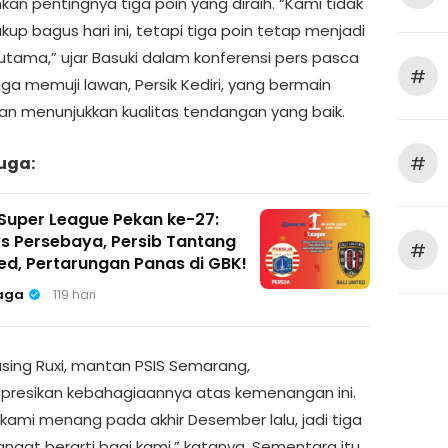
an pentingnya tiga poin yang diraih. “Kami tidak
kup bagus hari ini, tetapi tiga poin tetap menjadi
 utama,” ujar Basuki dalam konferensi pers pasca
#
juga memuji lawan, Persik Kediri, yang bermain
dan menunjukkan kualitas tendangan yang baik.
#
uga:
Super League Pekan ke-27:
vs Persebaya, Persib Tantang
#
ted, Pertarungan Panas di GBK!
aga
119 hari
sing Ruxi, mantan PSIS Semarang,
resikan kebahagiaannya atas kemenangan ini.
 kami menang pada akhir Desember lalu, jadi tiga
sangat berarti bagi kami,” katanya. Sementara itu,