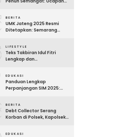
Penuh Semangat: Ucapan
Bijak untuk Menghargai
5
Para Pekerja
BERITA
UMK Jateng 2025 Resmi
Ditetapkan: Semarang
Tertinggi, Banjarnegara
6
Terendah
LIFESTYLE
Teks Takbiran Idul Fitri
Lengkap dan
Terjemahannya
7
EDUKASI
Panduan Lengkap
Perpanjangan SIM 2025:
Syarat, Biaya, dan Cara
8
Praktis
BERITA
Debt Collector Serang
Korban di Polsek, Kapolsek
Bukit Raya Diberhentikan
EDUKASI