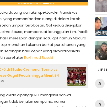
SCROLL UNTUK LANJUT MEMBACA
uka datang dari aksi spektakuler Fransiskus
o, yang memanfaatkan ruang di dalam kotak
setelah umpan terobosan. Gol kedua dikerjakan
uelme Sousa, memperkuat keunggulan tim. Persik
erhasil merespon dengan satu gol, namun Madura
etap menahan tekanan berkat pertahanan yang
dan serangan balik cepat yang dikoordinasikan
atih caretaker
Rakhmad Basuki
.
-0 di Stadio Cremona: Torino vs
LIFE
se Gagal Pecah hingga Menit 94
026
#
yang akrab dipanggil RB, mengakui bahwa
ngan tidak berjalan sempurna, namun
#