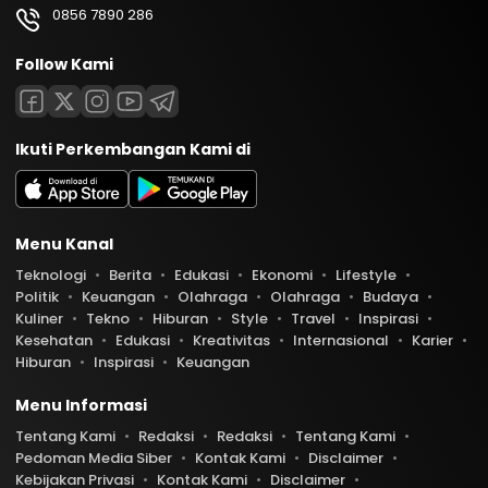
0856 7890 286
Follow Kami
Ikuti Perkembangan Kami di
Menu Kanal
Teknologi
Berita
Edukasi
Ekonomi
Lifestyle
Politik
Keuangan
Olahraga
Olahraga
Budaya
Kuliner
Tekno
Hiburan
Style
Travel
Inspirasi
Kesehatan
Edukasi
Kreativitas
Internasional
Karier
Hiburan
Inspirasi
Keuangan
Menu Informasi
Tentang Kami
Redaksi
Redaksi
Tentang Kami
Pedoman Media Siber
Kontak Kami
Disclaimer
Kebijakan Privasi
Kontak Kami
Disclaimer