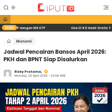
Lewati
ke
Liputan Digital
Liput
konten
NEWS
ewat HP dengan NIK KTP
One UI 8.5 Hadir Gratis: Pemb
Ekonomi
Jadwal Pencairan Bansos April 2026:
PKH dan BPNT Siap Disalurkan
Rizky Pratama,
Monday, 20 April 2026 - 03:58 WIB