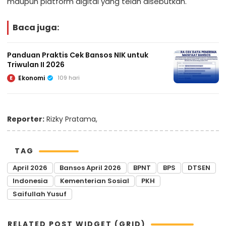
maupun platform digital yang telah disebutkan.
Baca juga:
Panduan Praktis Cek Bansos NIK untuk
Triwulan II 2026
Ekonomi
109 hari
E
Reporter:
Rizky Pratama,
TAG
April 2026
Bansos April 2026
BPNT
BPS
DTSEN
Indonesia
Kementerian Sosial
PKH
Saifullah Yusuf
RELATED POST WIDGET (GRID)