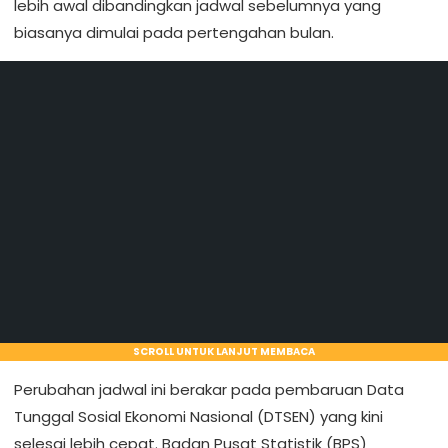
lebih awal dibandingkan jadwal sebelumnya yang
biasanya dimulai pada pertengahan bulan.
SCROLL UNTUK LANJUT MEMBACA
Perubahan jadwal ini berakar pada pembaruan Data
Tunggal Sosial Ekonomi Nasional (DTSEN) yang kini
selesai lebih cepat. Badan Pusat Statistik (BPS)