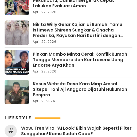
Pekanbaru, Damkar Bergerak Cepat
Lakukan Evakuasi Aman
April 22, 2026
Nikita Willy Gelar Kajian di Rumah: Tamu
Istimewa Shireen Sungkar & Chacha
Frederika, Rayakan Hari Kartini dengan
Kehangatan
April 22, 2026
Pinkan Mambo Minta Cerai: Konflik Rumah
Tangga Membara dan Kontroversi Uang
Endorse Arya Khan
April 22, 2026
Kasus Website Desa Karo Mirip Amsal
Sitepu: Toni Aji Anggoro Dijatuhi Hukuman
Penjara
April 21, 2026
LIFESTYLE
Wow, Tren Viral ‘AI Look’ Bikin Wajah Seperti Filter
#
Sungguhan! Kamu Sudah Coba?