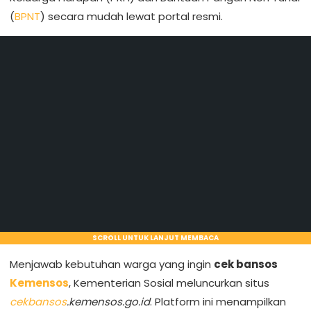
(
BPNT
) secara mudah lewat portal resmi.
SCROLL UNTUK LANJUT MEMBACA
Menjawab kebutuhan warga yang ingin
cek bansos
Kemensos
, Kementerian Sosial meluncurkan situs
cekbansos
.kemensos.go.id
. Platform ini menampilkan