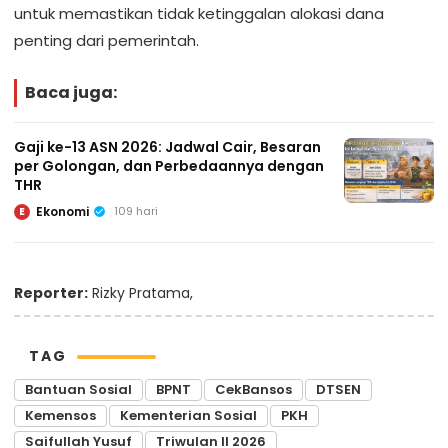
untuk memastikan tidak ketinggalan alokasi dana
penting dari pemerintah.
Baca juga:
Gaji ke-13 ASN 2026: Jadwal Cair, Besaran
per Golongan, dan Perbedaannya dengan
THR
Ekonomi
109 hari
E
Reporter:
Rizky Pratama,
TAG
Bantuan Sosial
BPNT
CekBansos
DTSEN
Kemensos
Kementerian Sosial
PKH
Saifullah Yusuf
Triwulan II 2026