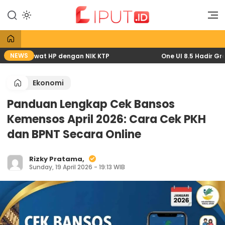
Lewati
ke
Liputan Digital
Liput
konten
NEWS
2026 lewat HP dengan NIK KTP
One UI 8.5 Hadir Gratis
Ekonomi
Panduan Lengkap Cek Bansos
Kemensos April 2026: Cara Cek PKH
dan BPNT Secara Online
Rizky Pratama,
Sunday, 19 April 2026 - 19:13 WIB