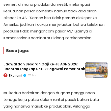
semen, di mana produksi domestik melampaui
kebutuhan pasar domestik namun tidak ada aliran
ekspor ke AS. “Semen kita tidak pernah diekspor ke
Amerika, jadi kami cukup menjelaskan bahwa kelebihan
produksi tidak mengancam pasar AS,” ujarnya di
Kementerian Koordinator Bidang Perekonomian.
Baca juga:
Jadwal dan Besaran Gaji Ke-13 ASN 2026:
Bocoran Lengkap untuk Pegawai Pemerintah
Ekonomi
111 hari
E
Isu kedua berkaitan dengan dugaan penggunaan
tenaga kerja paksa dalam rantai pasok bahan baku
yang nantinya masuk ke produk akhir. Airlangga