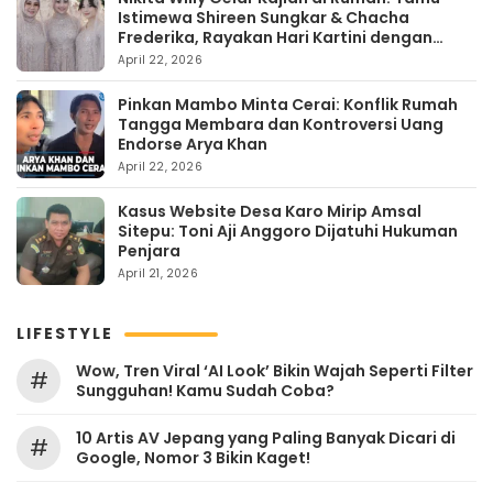
Istimewa Shireen Sungkar & Chacha
Frederika, Rayakan Hari Kartini dengan
Kehangatan
April 22, 2026
Pinkan Mambo Minta Cerai: Konflik Rumah
Tangga Membara dan Kontroversi Uang
Endorse Arya Khan
April 22, 2026
Kasus Website Desa Karo Mirip Amsal
Sitepu: Toni Aji Anggoro Dijatuhi Hukuman
Penjara
April 21, 2026
LIFESTYLE
Wow, Tren Viral ‘AI Look’ Bikin Wajah Seperti Filter
#
Sungguhan! Kamu Sudah Coba?
10 Artis AV Jepang yang Paling Banyak Dicari di
#
Google, Nomor 3 Bikin Kaget!