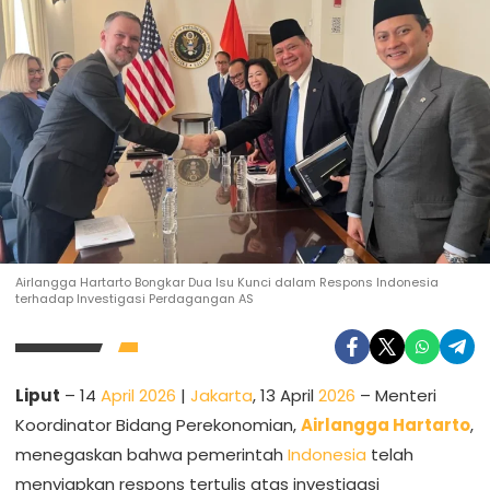
Airlangga Hartarto Bongkar Dua Isu Kunci dalam Respons Indonesia
terhadap Investigasi Perdagangan AS
Liput
– 14
April 2026
|
Jakarta
, 13 April
2026
– Menteri
Koordinator Bidang Perekonomian,
Airlangga Hartarto
,
menegaskan bahwa pemerintah
Indonesia
telah
menyiapkan respons tertulis atas investigasi