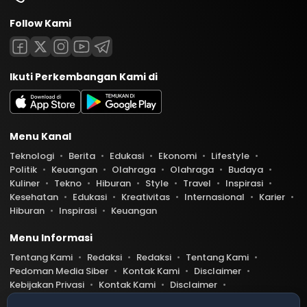
Follow Kami
Ikuti Perkembangan Kami di
Menu Kanal
Teknologi
Berita
Edukasi
Ekonomi
Lifestyle
Politik
Keuangan
Olahraga
Olahraga
Budaya
Kuliner
Tekno
Hiburan
Style
Travel
Inspirasi
Kesehatan
Edukasi
Kreativitas
Internasional
Karier
Hiburan
Inspirasi
Keuangan
Menu Informasi
Tentang Kami
Redaksi
Redaksi
Tentang Kami
Pedoman Media Siber
Kontak Kami
Disclaimer
Kebijakan Privasi
Kontak Kami
Disclaimer
Pedoman Media Siber
Kebijakan Privasi
Index Berita