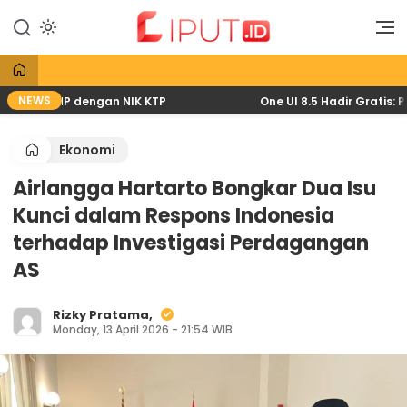
Lewati
ke
Liputan Digital
Liput
konten
NEWS
lewat HP dengan NIK KTP
One UI 8.5 Hadir Gratis: Pem
Ekonomi
Airlangga Hartarto Bongkar Dua Isu
Kunci dalam Respons Indonesia
terhadap Investigasi Perdagangan
AS
Rizky Pratama,
Monday, 13 April 2026 - 21:54 WIB