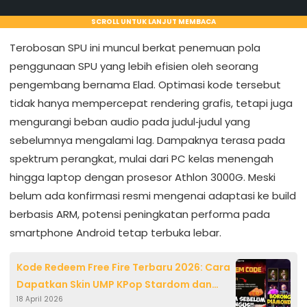
SCROLL UNTUK LANJUT MEMBACA
Terobosan SPU ini muncul berkat penemuan pola
penggunaan SPU yang lebih efisien oleh seorang
pengembang bernama Elad. Optimasi kode tersebut
tidak hanya mempercepat rendering grafis, tetapi juga
mengurangi beban audio pada judul‑judul yang
sebelumnya mengalami lag. Dampaknya terasa pada
spektrum perangkat, mulai dari PC kelas menengah
hingga laptop dengan prosesor Athlon 3000G. Meski
belum ada konfirmasi resmi mengenai adaptasi ke build
berbasis ARM, potensi peningkatan performa pada
smartphone Android tetap terbuka lebar.
Kode Redeem Free Fire Terbaru 2026: Cara
Dapatkan Skin UMP KPop Stardom dan
18 April 2026
Hadiah Eksklusif