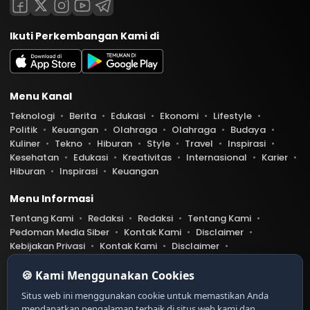
Ikuti Perkembangan Kami di
Menu Kanal
Teknologi
Berita
Edukasi
Ekonomi
Lifestyle
Politik
Keuangan
Olahraga
Olahraga
Budaya
Kuliner
Tekno
Hiburan
Style
Travel
Inspirasi
Kesehatan
Edukasi
Kreativitas
Internasional
Karier
Hiburan
Inspirasi
Keuangan
Menu Informasi
Tentang Kami
Redaksi
Redaksi
Tentang Kami
Pedoman Media Siber
Kontak Kami
Disclaimer
Kebijakan Privasi
Kontak Kami
Disclaimer
Pedoman Media Siber
Kebijakan Privasi
Index Berita
🍪 Kami Menggunakan Cookies
Belibis.com telah diverifikasi oleh Dewan Pers
Ser
Situs web ini menggunakan cookie untuk memastikan Anda
tifikat Nomor 9999/DP-Verifikasi/K/XII/20XX
mendapatkan pengalaman terbaik di situs web kami dan