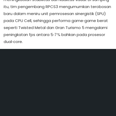
itu, tim pengembang RPCS3 mengumumkan terobosan
baru dalam meniru unit pemrosesan sinergistik (SPU)
pada CPU Cell, sehingga performa game‑game berat
seperti Twisted Metal dan Gran Turismo 5 mengalami
peningkatan fps antara 5‑7 % bahkan pada prosesor
dual‑core.