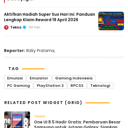
Aktifkan Hadiah Super Sus Hari Ini: Panduan
Lengkap Klaim Reward 19 April 2026
Tekno
110 hari
T
Reporter:
Rizky Pratama,
TAG
Emulasi
Emulator
Gaming Indonesia
PC Gaming
PlayStation 3
RPCS3
Teknologi
RELATED POST WIDGET (GRID)
TEKNO
April 22, 2026
One UI 8.5 Hadir Gratis: Pembaruan Besar
Samsung untuk Jutaan Galaxy, Siapkan