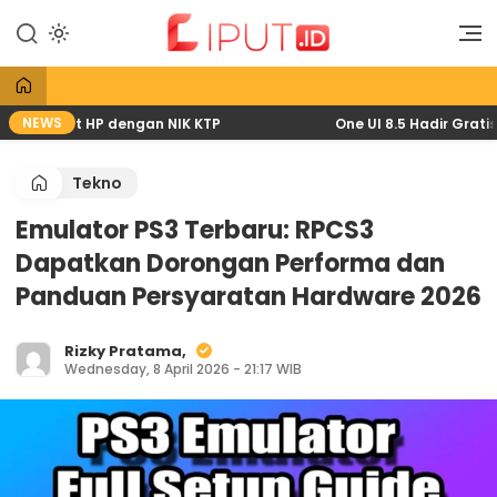
Lewati
ke
Liputan Digital
Liput
konten
NEWS
6 lewat HP dengan NIK KTP
One UI 8.5 Hadir Gratis: P
Tekno
Emulator PS3 Terbaru: RPCS3
Dapatkan Dorongan Performa dan
Panduan Persyaratan Hardware 2026
Rizky Pratama,
Wednesday, 8 April 2026 - 21:17 WIB