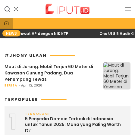
Lewati
ke
Liputan Digital
Liput
konten
NEWS
pril 2026 lewat HP dengan NIK KTP
One UI 8.5 Hadir Gr
#JHONY ULAAN
Maut di Jurang: Mobil Terjun 60 Meter di
Kawasan Gunung Padang, Dua
Penumpang Tewas
BERITA
April 12, 2026
TERPOPULER
1
TEKNOLOGI
5 Penyedia Domain Terbaik di Indonesia
untuk Tahun 2025: Mana yang Paling Worth
It?