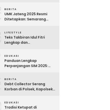
Bijak untuk Menghargai
5
Para Pekerja
BERITA
UMK Jateng 2025 Resmi
Ditetapkan: Semarang
Tertinggi, Banjarnegara
6
Terendah
LIFESTYLE
Teks Takbiran Idul Fitri
Lengkap dan
Terjemahannya
7
EDUKASI
Panduan Lengkap
Perpanjangan SIM 2025:
Syarat, Biaya, dan Cara
8
Praktis
BERITA
Debt Collector Serang
Korban di Polsek, Kapolsek
Bukit Raya Diberhentikan
9
EDUKASI
Tradisi Ketupat di