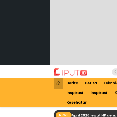
Lewati
ke
konten
Liput
Liputan Digital
Berita
Berita
Teknol
Inspirasi
Inspirasi
K
Kesehatan
Cara Praktis Cek Bansos PKH April 2026 lewat HP dengan 
NEWS