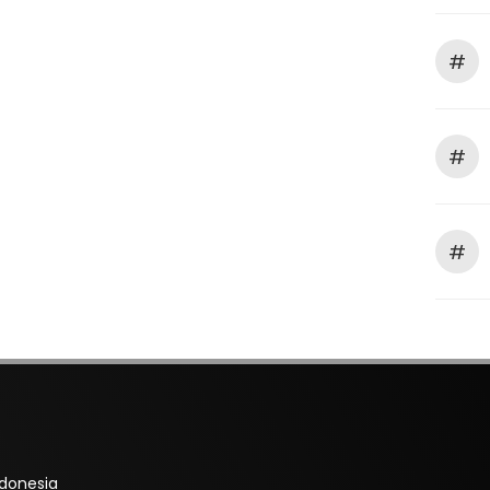
#
#
#
ndonesia