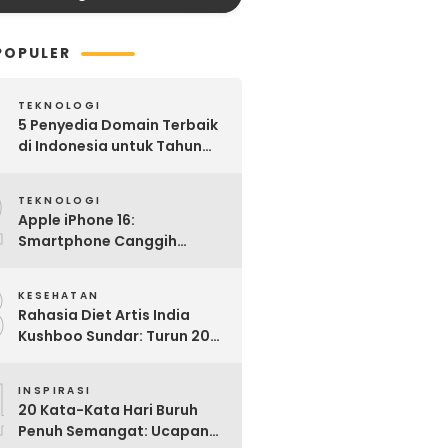
POPULER
TEKNOLOGI
5 Penyedia Domain Terbaik
di Indonesia untuk Tahun
2025: Mana yang Paling
2
Worth It?
TEKNOLOGI
Apple iPhone 16:
Smartphone Canggih
dengan Performa Super di
3
2024
KESEHATAN
Rahasia Diet Artis India
Kushboo Sundar: Turun 20
Kg dan Tampil Awet Muda di
4
Usia 50-an
INSPIRASI
20 Kata-Kata Hari Buruh
Penuh Semangat: Ucapan