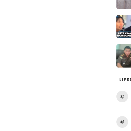
LIFE
#
#