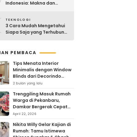
Indonesia: Makna dan
Sejarahnya
0
TEKNOLOGI
3 Cara Mudah Mengetahui
Siapa Saja yang Terhubung
ke Jaringan WiFi Anda
IHAN PEMBACA
Tips Menata Interior
Minimalis dengan Window
Blinds dari Decorindo
Perkasa
2 bulan yang lalu
Trenggiling Masuk Rumah
Warga di Pekanbaru,
Damkar Bergerak Cepat
Lakukan Evakuasi Aman
April 22, 2026
Nikita Willy Gelar Kajian di
Rumah: Tamu Istimewa