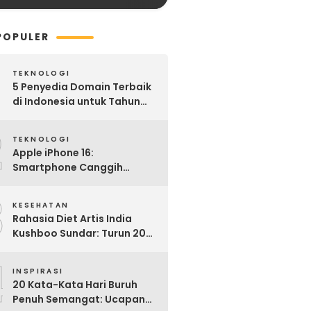
POPULER
TEKNOLOGI
5 Penyedia Domain Terbaik
di Indonesia untuk Tahun
2025: Mana yang Paling
2
Worth It?
TEKNOLOGI
Apple iPhone 16:
Smartphone Canggih
dengan Performa Super di
3
2024
KESEHATAN
Rahasia Diet Artis India
Kushboo Sundar: Turun 20
Kg dan Tampil Awet Muda di
4
Usia 50-an
INSPIRASI
20 Kata-Kata Hari Buruh
Penuh Semangat: Ucapan