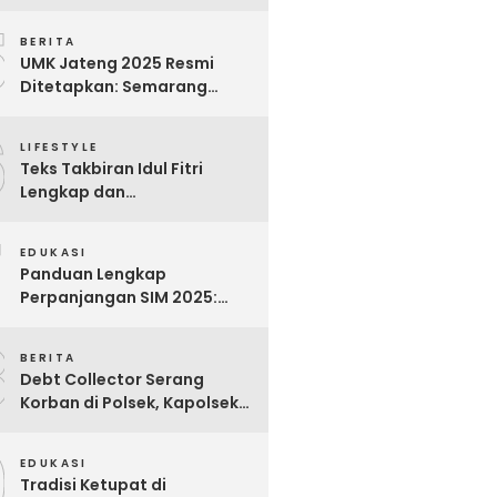
Bijak untuk Menghargai
5
Para Pekerja
BERITA
UMK Jateng 2025 Resmi
Ditetapkan: Semarang
Tertinggi, Banjarnegara
6
Terendah
LIFESTYLE
Teks Takbiran Idul Fitri
Lengkap dan
Terjemahannya
7
EDUKASI
Panduan Lengkap
Perpanjangan SIM 2025:
Syarat, Biaya, dan Cara
8
Praktis
BERITA
Debt Collector Serang
Korban di Polsek, Kapolsek
Bukit Raya Diberhentikan
9
EDUKASI
Tradisi Ketupat di