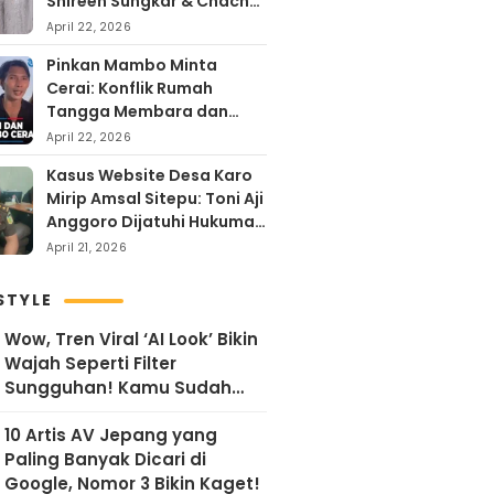
Shireen Sungkar & Chacha
Frederika, Rayakan Hari
April 22, 2026
Kartini dengan
Pinkan Mambo Minta
Kehangatan
Cerai: Konflik Rumah
Tangga Membara dan
Kontroversi Uang Endorse
April 22, 2026
Arya Khan
Kasus Website Desa Karo
Mirip Amsal Sitepu: Toni Aji
Anggoro Dijatuhi Hukuman
Penjara
April 21, 2026
STYLE
Wow, Tren Viral ‘AI Look’ Bikin
Wajah Seperti Filter
Sungguhan! Kamu Sudah
Coba?
10 Artis AV Jepang yang
Paling Banyak Dicari di
Google, Nomor 3 Bikin Kaget!