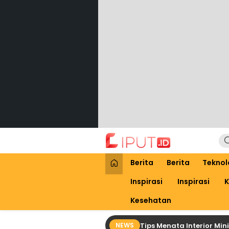
Lewati
ke
konten
Liput
Liputan Digital
Berita
Berita
Teknol
Inspirasi
Inspirasi
K
Kesehatan
Tips Menata Interior Mi
NEWS