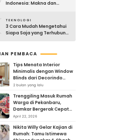
Indonesia: Makna dan
Sejarahnya
0
TEKNOLOGI
3 Cara Mudah Mengetahui
Siapa Saja yang Terhubung
ke Jaringan WiFi Anda
IHAN PEMBACA
Tips Menata Interior
Minimalis dengan Window
Blinds dari Decorindo
Perkasa
2 bulan yang lalu
Trenggiling Masuk Rumah
Warga di Pekanbaru,
Damkar Bergerak Cepat
Lakukan Evakuasi Aman
April 22, 2026
Nikita Willy Gelar Kajian di
Rumah: Tamu Istimewa