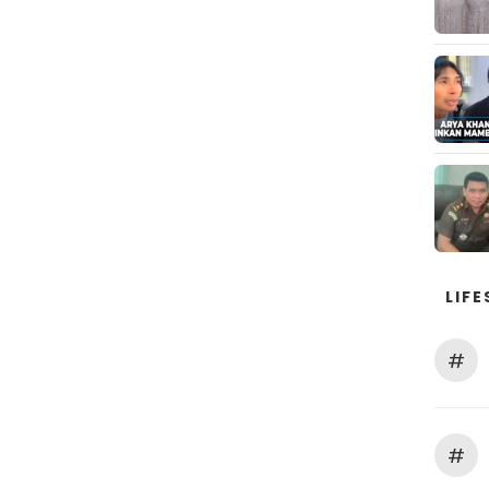
LIFE
#
#