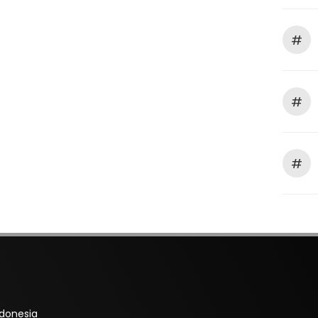
#
#
#
ndonesia