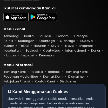
Ikuti Perkembangan Kami di
Menu Kanal
Teknologi
Berita
Edukasi
Ekonomi
Lifestyle
Politik
Keuangan
Olahraga
Olahraga
Budaya
Kuliner
Tekno
Hiburan
Style
Travel
Inspirasi
Kesehatan
Edukasi
Kreativitas
Internasional
Karier
Hiburan
Inspirasi
Keuangan
Menu Informasi
Tentang Kami
Redaksi
Redaksi
Tentang Kami
Pedoman Media Siber
Kontak Kami
Disclaimer
Kebijakan Privasi
Kontak Kami
Disclaimer
Pedoman Media Siber
Kebijakan Privasi
Index Berita
🍪 Kami Menggunakan Cookies
Belibis.com telah diverifikasi oleh Dewan Pers
Ser
Situs web ini menggunakan cookie untuk memastikan Anda
tifikat Nomor 9999/DP-Verifikasi/K/XII/20XX
mendapatkan pengalaman terbaik di situs web kami dan
https://dewanpers.or.id/data/contoh-xxx
mematuhi aturan privasi (GDPR). Dengan melanjutkan, Anda