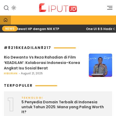
Lewati
ke
Liputan Digital
Liput
konten
NEWS
pril 2026 lewat HP dengan NIK KTP
One UI 8.5 Hadir G
#8216KEADILAN8217
Rio Dewanto Vs Reza Rahadian di Film
‘KEADILAN’: Kolaborasi Indonesia–Korea
Angkat Isu Sosial Berat
HIBURAN
August 21, 2025
TERPOPULER
1
TEKNOLOGI
5 Penyedia Domain Terbaik di Indonesia
untuk Tahun 2025: Mana yang Paling Worth
It?