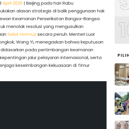
8
April 2026
| Beijing pada hari Rabu
akan alasan strategis di balik penggunaan hak
Dewan Keamanan Perserikatan Bangsa-Bangsa
1
tuk menolak resolusi yang mengusulkan
aan
Selat Hormuz
secara penuh. Menteri Luar
iongkok, Wang Yi, menegaskan bahwa keputusan
t didasarkan pada pertimbangan keamanan
PIL
 kepentingan jalur pelayaran internasional, serta
njaga keseimbangan kekuasaan di Timur