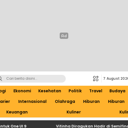
7 August 202
ogi
Ekonomi
Kesehatan
Politik
Travel
Budaya
arier
Internasional
Olahraga
Hiburan
Hiburan
Keuangan
Kuliner
Kuli
e UI 9
Vitinha Diragukan Hadir di Semifinal Ch