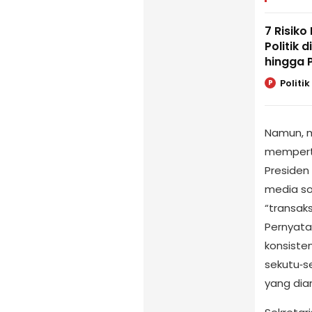
7 Risiko
Politik 
hingga 
Politik
P
Namun, m
memperta
Presiden
media so
“transak
Pernyata
konsisten
sekutu‑s
yang dia