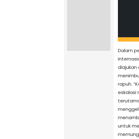
Dalam pe
internas
diajukan
menimbul
rapuh. “
eskalasi 
terutam
menggel
menamba
untuk me
memungki