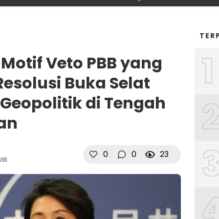
TER
1
Motif Veto PBB yang
esolusi Buka Selat
 Geopolitik di Tengah
an
0
0
23
WIB