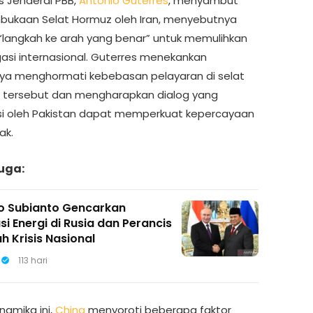
s Jenderal PBB,
Antonio Guterres
, menyambut
bukaan Selat Hormuz oleh Iran, menyebutnya
“langkah ke arah yang benar” untuk memulihkan
gasi internasional. Guterres menekankan
ya menghormati kebebasan pelayaran di selat
s tersebut dan mengharapkan dialog yang
tasi oleh Pakistan dapat memperkuat kepercayaan
ak.
uga:
 Subianto Gencarkan
i Energi di Rusia dan Perancis
h Krisis Nasional
113 hari
inamika ini,
China
menyoroti beberapa faktor