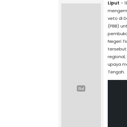
Liput
– 1
mengemuk
veto di 
(PBB) un
pembuk
Negeri T
tersebu
regional,
upaya me
Tengah.