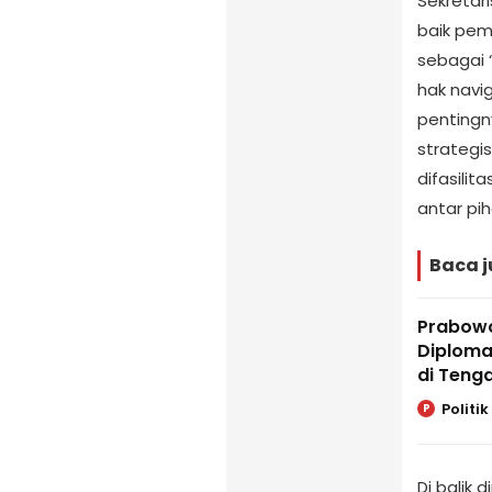
Sekretari
baik pem
sebagai 
hak navi
pentingn
strategi
difasili
antar pih
Baca j
Prabowo
Diplomas
di Tenga
Politik
P
Di balik d