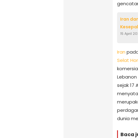
gencatan
Iran da
Kesepak
15 April 2
Iran
pada
Selat Ho
komersia
Lebanon 
sejak 17 
menyatak
merupaka
perdagan
dunia mel
Baca j