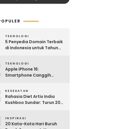
POPULER
TEKNOLOGI
5 Penyedia Domain Terbaik
di Indonesia untuk Tahun
2025: Mana yang Paling
2
Worth It?
TEKNOLOGI
Apple iPhone 16:
Smartphone Canggih
dengan Performa Super di
3
2024
KESEHATAN
Rahasia Diet Artis India
Kushboo Sundar: Turun 20
Kg dan Tampil Awet Muda di
4
Usia 50-an
INSPIRASI
20 Kata-Kata Hari Buruh