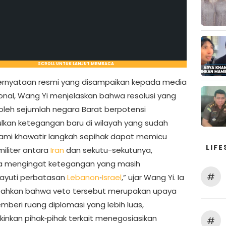
SCROLL UNTUK LANJUT MEMBACA
rnyataan resmi yang disampaikan kepada media
ional, Wang Yi menjelaskan bahwa resolusi yang
 oleh sejumlah negara Barat berpotensi
kan ketegangan baru di wilayah yang sudah
Kami khawatir langkah sepihak dapat memicu
LIFE
militer antara
Iran
dan sekutu-sekutunya,
a mengingat ketegangan yang masih
#
ayuti perbatasan
Lebanon
‑
Israel
,” ujar Wang Yi. Ia
hkan bahwa veto tersebut merupakan upaya
mberi ruang diplomasi yang lebih luas,
nkan pihak‑pihak terkait menegosiasikan
#