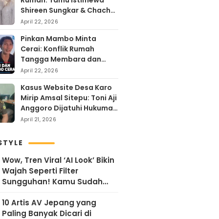
Rumah: Tamu Istimewa
Shireen Sungkar & Chacha
Frederika, Rayakan Hari
April 22, 2026
Kartini dengan
Pinkan Mambo Minta
Kehangatan
Cerai: Konflik Rumah
Tangga Membara dan
Kontroversi Uang Endorse
April 22, 2026
Arya Khan
Kasus Website Desa Karo
Mirip Amsal Sitepu: Toni Aji
Anggoro Dijatuhi Hukuman
Penjara
April 21, 2026
STYLE
Wow, Tren Viral ‘AI Look’ Bikin
Wajah Seperti Filter
Sungguhan! Kamu Sudah
Coba?
10 Artis AV Jepang yang
Paling Banyak Dicari di