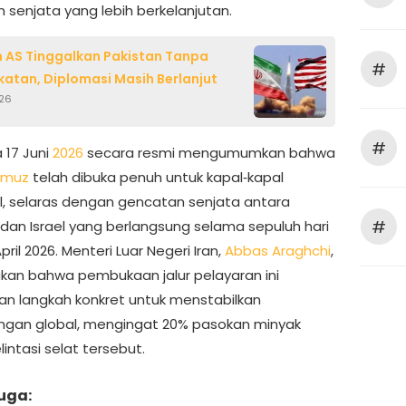
 senjata yang lebih berkelanjutan.
n AS Tinggalkan Pakistan Tanpa
#
atan, Diplomasi Masih Berlanjut
026
#
 17 Juni
2026
secara resmi mengumumkan bahwa
rmuz
telah dibuka penuh untuk kapal‑kapal
l, selaras dengan gencatan senjata antara
#
dan Israel yang berlangsung selama sepuluh hari
April 2026. Menteri Luar Negeri Iran,
Abbas Araghchi
,
an bahwa pembukaan jalur pelayaran ini
n langkah konkret untuk menstabilkan
gan global, mengingat 20% pasokan minyak
intasi selat tersebut.
uga: