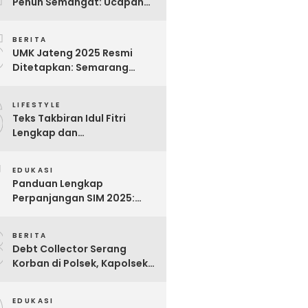
Penuh Semangat: Ucapan
Bijak untuk Menghargai
5
Para Pekerja
BERITA
UMK Jateng 2025 Resmi
Ditetapkan: Semarang
Tertinggi, Banjarnegara
6
Terendah
LIFESTYLE
Teks Takbiran Idul Fitri
Lengkap dan
Terjemahannya
7
EDUKASI
Panduan Lengkap
Perpanjangan SIM 2025:
Syarat, Biaya, dan Cara
8
Praktis
BERITA
Debt Collector Serang
Korban di Polsek, Kapolsek
Bukit Raya Diberhentikan
EDUKASI