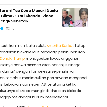
 Berani Tae Seob Masuki Dunia
di Climax: Dari Skandal Video
Pengkhianatan
113 hari
eski Iran membuka selat,
Amerika Serikat
tetap
hankan blokade laut terhadap pelabuhan Iran.
Donald Trump
menegaskan lewat unggahan
sialnya bahwa blokade akan berlanjut hingga
si damai” dengan Iran selesai sepenuhnya.
an tersebut menimbulkan pertanyaan mengenai
si kebijakan luar negeri AS, terutama ketika
ekutunya di Eropa mengkritik tindakan blokade
nggap melanggar hukum internasional.