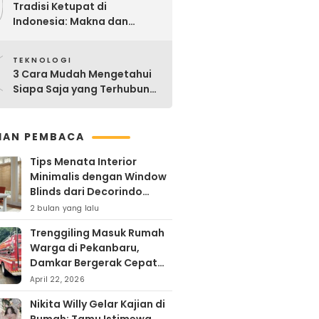
9
Tradisi Ketupat di
Indonesia: Makna dan
Sejarahnya
0
TEKNOLOGI
3 Cara Mudah Mengetahui
Siapa Saja yang Terhubung
ke Jaringan WiFi Anda
IHAN PEMBACA
Tips Menata Interior
Minimalis dengan Window
Blinds dari Decorindo
Perkasa
2 bulan yang lalu
Trenggiling Masuk Rumah
Warga di Pekanbaru,
Damkar Bergerak Cepat
Lakukan Evakuasi Aman
April 22, 2026
Nikita Willy Gelar Kajian di