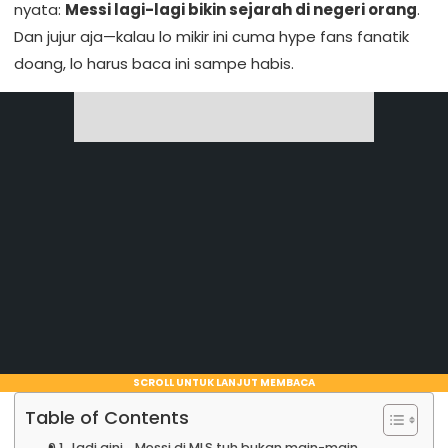
nyata:
Messi lagi-lagi bikin sejarah di negeri orang
.
Dan jujur aja—kalau lo mikir ini cuma hype fans fanatik
doang, lo harus baca ini sampe habis.
SCROLL UNTUK LANJUT MEMBACA
Table of Contents
Jadi gini… Messi di MLS tuh bukan main-main