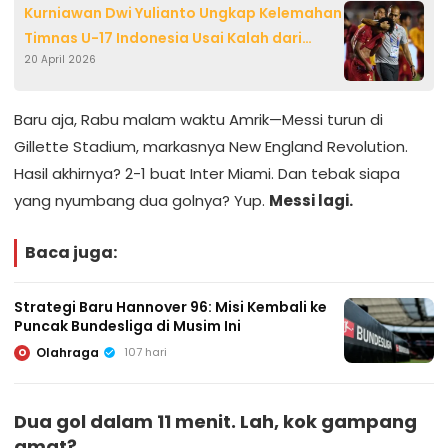
Kurniawan Dwi Yulianto Ungkap Kelemahan
Timnas U-17 Indonesia Usai Kalah dari
20 April 2026
Malaysia di Piala AFF 2026
Baru aja, Rabu malam waktu Amrik—Messi turun di
Gillette Stadium, markasnya New England Revolution.
Hasil akhirnya? 2-1 buat Inter Miami. Dan tebak siapa
yang nyumbang dua golnya? Yup.
Messi lagi.
Baca juga:
Strategi Baru Hannover 96: Misi Kembali ke
Puncak Bundesliga di Musim Ini
Olahraga
107 hari
O
Dua gol dalam 11 menit. Lah, kok gampang
amat?