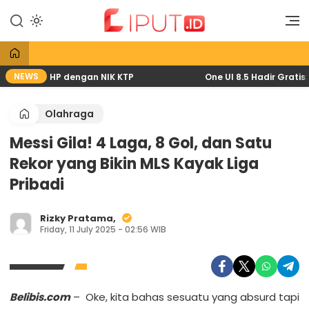
Lewati
ke
Liputan Digital
Liput
konten
NEWS
6 lewat HP dengan NIK KTP
One UI 8.5 Hadir Gratis: Pe
Olahraga
Messi Gila! 4 Laga, 8 Gol, dan Satu
Rekor yang Bikin MLS Kayak Liga
Pribadi
Rizky Pratama,
Friday, 11 July 2025 - 02:56 WIB
Belibis.com
– Oke, kita bahas sesuatu yang absurd tapi