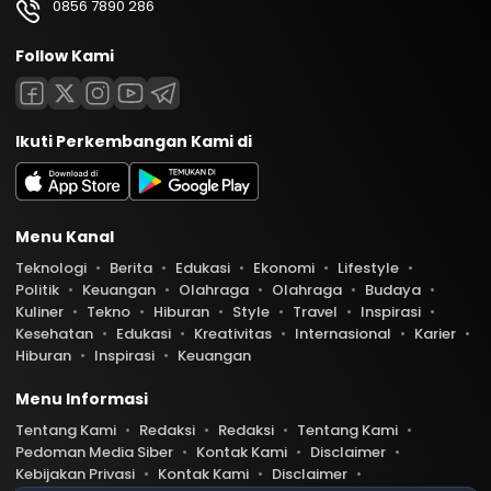
0856 7890 286
Follow Kami
Ikuti Perkembangan Kami di
Menu Kanal
Teknologi
Berita
Edukasi
Ekonomi
Lifestyle
Politik
Keuangan
Olahraga
Olahraga
Budaya
Kuliner
Tekno
Hiburan
Style
Travel
Inspirasi
Kesehatan
Edukasi
Kreativitas
Internasional
Karier
Hiburan
Inspirasi
Keuangan
Menu Informasi
Tentang Kami
Redaksi
Redaksi
Tentang Kami
Pedoman Media Siber
Kontak Kami
Disclaimer
Kebijakan Privasi
Kontak Kami
Disclaimer