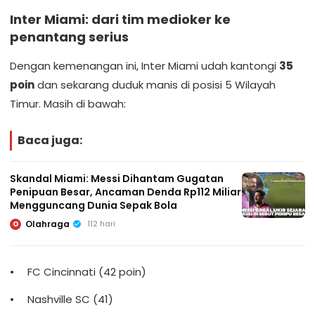
Inter Miami: dari tim medioker ke
penantang serius
Dengan kemenangan ini, Inter Miami udah kantongi
35
poin
dan sekarang duduk manis di posisi 5 Wilayah
Timur. Masih di bawah:
Baca juga:
Skandal Miami: Messi Dihantam Gugatan
Penipuan Besar, Ancaman Denda Rp112 Miliar
Mengguncang Dunia Sepak Bola
Olahraga
112 hari
O
FC Cincinnati (42 poin)
Nashville SC (41)