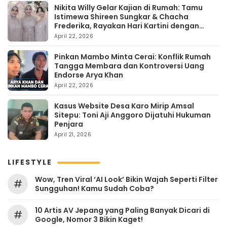
Nikita Willy Gelar Kajian di Rumah: Tamu
Istimewa Shireen Sungkar & Chacha
Frederika, Rayakan Hari Kartini dengan
Kehangatan
April 22, 2026
Pinkan Mambo Minta Cerai: Konflik Rumah
Tangga Membara dan Kontroversi Uang
Endorse Arya Khan
April 22, 2026
Kasus Website Desa Karo Mirip Amsal
Sitepu: Toni Aji Anggoro Dijatuhi Hukuman
Penjara
April 21, 2026
LIFESTYLE
Wow, Tren Viral ‘AI Look’ Bikin Wajah Seperti Filter
#
Sungguhan! Kamu Sudah Coba?
10 Artis AV Jepang yang Paling Banyak Dicari di
#
Google, Nomor 3 Bikin Kaget!