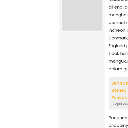
dikenal 
menghasi
berhasil
Incheon,
Denmark,
England 
tidak ha
mengukuh
dalam ga
Beban 
Borneo 
Puncak
17 April 2
Pengumum
pribadi