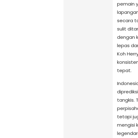
pemain y
lapanga
secara t
sulit di
dengan k
lepas da
Koh Herr
konsiste
tepat.
Indonesi
dipredik
tangkis.
perpisa
tetapi j
mengisi 
legendari