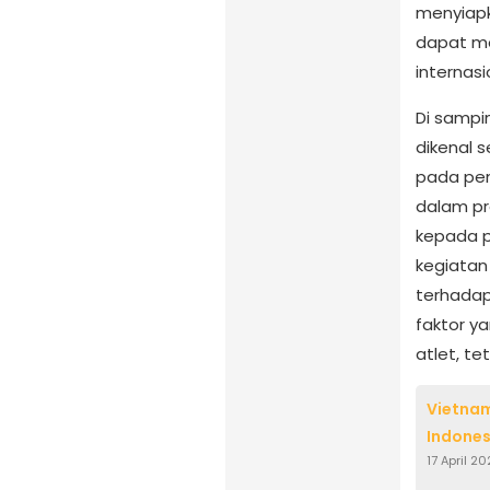
menyiap
dapat me
internasi
Di sampi
dikenal 
pada pen
dalam pr
kepada p
kegiatan
terhadap
faktor y
atlet, te
Vietnam
Indones
17 April 2