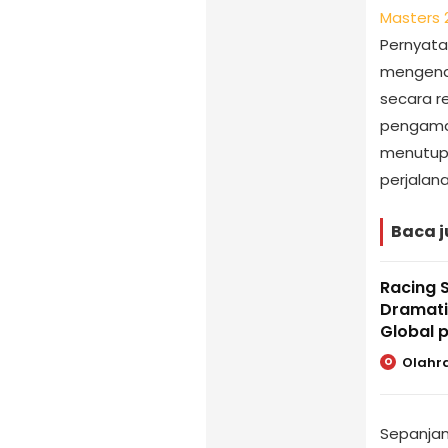
Masters 
Pernyata
mengena
secara 
pengamat
menutup 
perjalan
Baca j
Racing 
Dramati
Global 
Olahr
O
Sepanjan