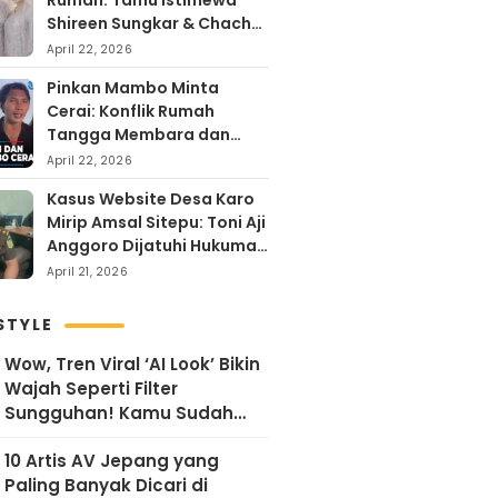
Rumah: Tamu Istimewa
Shireen Sungkar & Chacha
Frederika, Rayakan Hari
April 22, 2026
Kartini dengan
Pinkan Mambo Minta
Kehangatan
Cerai: Konflik Rumah
Tangga Membara dan
Kontroversi Uang Endorse
April 22, 2026
Arya Khan
Kasus Website Desa Karo
Mirip Amsal Sitepu: Toni Aji
Anggoro Dijatuhi Hukuman
Penjara
April 21, 2026
STYLE
Wow, Tren Viral ‘AI Look’ Bikin
Wajah Seperti Filter
Sungguhan! Kamu Sudah
Coba?
10 Artis AV Jepang yang
Paling Banyak Dicari di