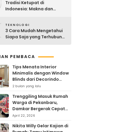
9
Tradisi Ketupat di
Indonesia: Makna dan
Sejarahnya
0
TEKNOLOGI
3 Cara Mudah Mengetahui
Siapa Saja yang Terhubung
ke Jaringan WiFi Anda
IHAN PEMBACA
Tips Menata Interior
Minimalis dengan Window
Blinds dari Decorindo
Perkasa
2 bulan yang lalu
Trenggiling Masuk Rumah
Warga di Pekanbaru,
Damkar Bergerak Cepat
Lakukan Evakuasi Aman
April 22, 2026
Nikita Willy Gelar Kajian di