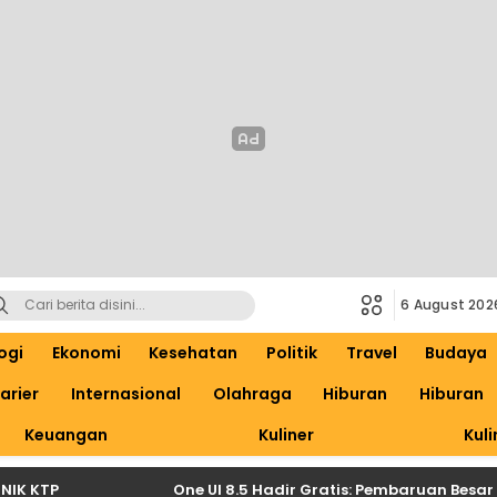
6 August 202
ogi
Ekonomi
Kesehatan
Politik
Travel
Budaya
arier
Internasional
Olahraga
Hiburan
Hiburan
Keuangan
Kuliner
Kuli
P
One UI 8.5 Hadir Gratis: Pembaruan Besar Samsu