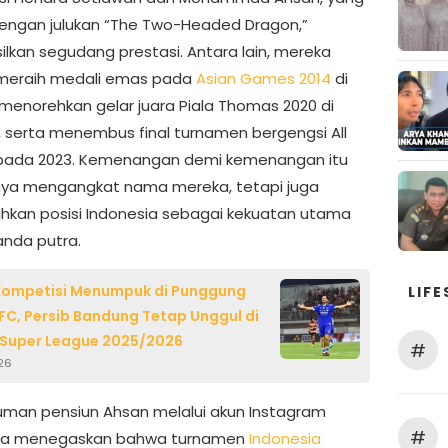
dengan julukan “The Two-Headed Dragon,”
lkan segudang prestasi. Antara lain, mereka
 meraih medali emas pada
Asian Games 2014
di
 menorehkan gelar juara Piala Thomas 2020 di
 serta menembus final turnamen bergengsi All
pada 2023. Kemenangan demi kemenangan itu
nya mengangkat nama mereka, tetapi juga
kan posisi Indonesia sebagai kekuatan utama
nda putra.
Kompetisi Menumpuk di Punggung
LIFE
FC, Persib Bandung Tetap Unggul di
 Super League 2025/2026
#
026
an pensiun Ahsan melalui akun Instagram
#
nya menegaskan bahwa turnamen
Indonesia