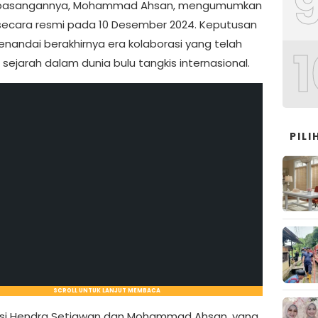
 pasangannya, Mohammad Ahsan, mengumumkan
secara resmi pada 10 Desember 2024. Keputusan
nandai berakhirnya era kolaborasi yang telah
1
sejarah dalam dunia bulu tangkis internasional.
PIL
SCROLL UNTUK LANJUT MEMBACA
si Hendra Setiawan dan Mohammad Ahsan, yang