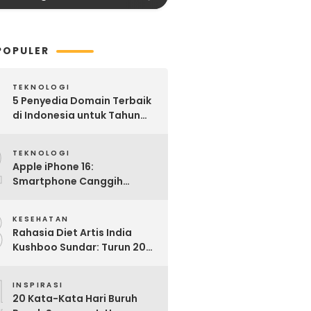
POPULER
TEKNOLOGI
5 Penyedia Domain Terbaik
di Indonesia untuk Tahun
2025: Mana yang Paling
2
Worth It?
TEKNOLOGI
Apple iPhone 16:
Smartphone Canggih
dengan Performa Super di
3
2024
KESEHATAN
Rahasia Diet Artis India
Kushboo Sundar: Turun 20
Kg dan Tampil Awet Muda di
4
Usia 50-an
INSPIRASI
20 Kata-Kata Hari Buruh