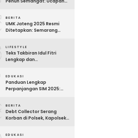
Penuh Semangat: Ucapan
Bijak untuk Menghargai
5
Para Pekerja
BERITA
UMK Jateng 2025 Resmi
Ditetapkan: Semarang
Tertinggi, Banjarnegara
6
Terendah
LIFESTYLE
Teks Takbiran Idul Fitri
Lengkap dan
Terjemahannya
7
EDUKASI
Panduan Lengkap
Perpanjangan SIM 2025:
Syarat, Biaya, dan Cara
8
Praktis
BERITA
Debt Collector Serang
Korban di Polsek, Kapolsek
Bukit Raya Diberhentikan
EDUKASI