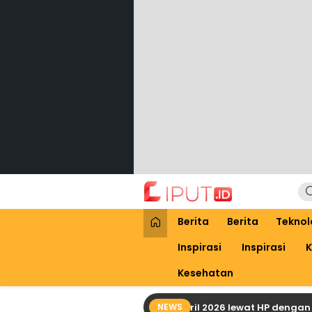
Lewati
ke
konten
Liput
Liputan Digital
Berita
Berita
Teknol
Inspirasi
Inspirasi
K
Kesehatan
Cara Praktis Cek Bansos PKH April 2026 lewat HP dengan NIK KT
NEWS