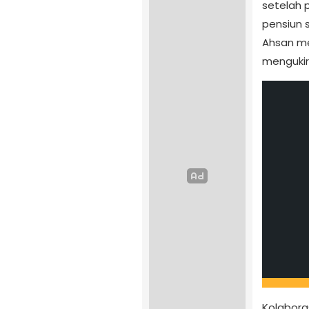
setelah
pensiun 
Ahsan me
mengukir 
Kolabora