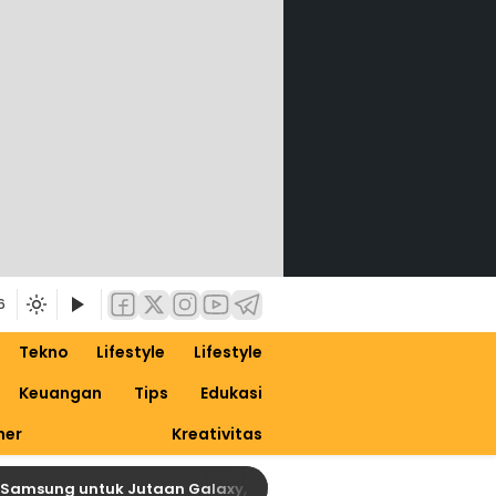
6
Tekno
Lifestyle
Lifestyle
Keuangan
Tips
Edukasi
ner
Kreativitas
ng untuk Jutaan Galaxy, Siapkan Dirimu untuk One UI 9