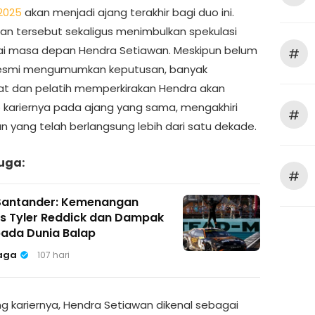
2025
akan menjadi ajang terakhir bagi duo ini.
an tersebut sekaligus menimbulkan spekulasi
i masa depan Hendra Setiawan. Meskipun belum
#
resmi mengumumkan keputusan, banyak
 dan pelatih memperkirakan Hendra akan
kariernya pada ajang yang sama, mengakhiri
#
an yang telah berlangsung lebih dari satu dekade.
uga:
#
Santander: Kemenangan
s Tyler Reddick dan Dampak
pada Dunia Balap
aga
107 hari
g kariernya, Hendra Setiawan dikenal sebagai