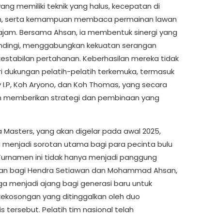
ang memiliki teknik yang halus, kecepatan di
n, serta kemampuan membaca permainan lawan
ajam. Bersama Ahsan, ia membentuk sinergi yang
tandingi, menggabungkan kekuatan serangan
estabilan pertahanan. Keberhasilan mereka tidak
ri dukungan pelatih-pelatih terkemuka, termasuk
y I.P, Koh Aryono, dan Koh Thomas, yang secara
n memberikan strategi dan pembinaan yang
a Masters, yang akan digelar pada awal 2025,
si menjadi sorotan utama bagi para pecinta bulu
 Turnamen ini tidak hanya menjadi panggung
han bagi Hendra Setiawan dan Mohammad Ahsan,
uga menjadi ajang bagi generasi baru untuk
kekosongan yang ditinggalkan oleh duo
s tersebut. Pelatih tim nasional telah