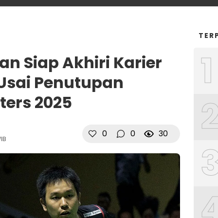
TER
1
n Siap Akhiri Karier
Usai Penutupan
ters 2025
0
0
30
WIB