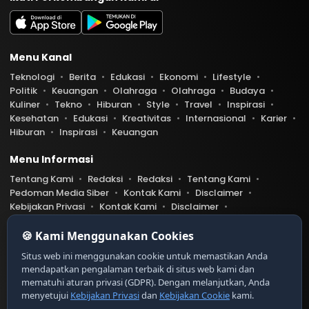
Menu Kanal
Teknologi
Berita
Edukasi
Ekonomi
Lifestyle
Politik
Keuangan
Olahraga
Olahraga
Budaya
Kuliner
Tekno
Hiburan
Style
Travel
Inspirasi
Kesehatan
Edukasi
Kreativitas
Internasional
Karier
Hiburan
Inspirasi
Keuangan
Menu Informasi
Tentang Kami
Redaksi
Redaksi
Tentang Kami
Pedoman Media Siber
Kontak Kami
Disclaimer
Kebijakan Privasi
Kontak Kami
Disclaimer
Pedoman Media Siber
Kebijakan Privasi
Index Berita
🍪 Kami Menggunakan Cookies
Belibis.com telah diverifikasi oleh Dewan Pers
Ser
Situs web ini menggunakan cookie untuk memastikan Anda
tifikat Nomor 9999/DP-Verifikasi/K/XII/20XX
mendapatkan pengalaman terbaik di situs web kami dan
https://dewanpers.or.id/data/contoh-xxx
mematuhi aturan privasi (GDPR). Dengan melanjutkan, Anda
menyetujui
Kebijakan Privasi
dan
Kebijakan Cookie
kami.
Copyright © 2026 Liput. All rights reserved.