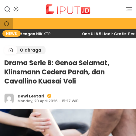
Lewati
ke
Liputan Digital
Liput
konten
NEWS
at HP dengan NIK KTP
One UI 8.5 Hadir Gratis: Pembar
Olahraga
Drama Serie B: Genoa Selamat,
Klinsmann Cedera Parah, dan
Cavallino Kuasai Voli
Dewi Lestari
Monday, 20 April 2026 - 15:27 WIB