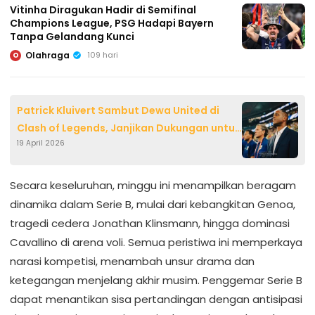
Vitinha Diragukan Hadir di Semifinal
Champions League, PSG Hadapi Bayern
Tanpa Gelandang Kunci
Olahraga
109 hari
O
Patrick Kluivert Sambut Dewa United di
Clash of Legends, Janjikan Dukungan untuk
19 April 2026
Timnas Indonesia
Secara keseluruhan, minggu ini menampilkan beragam
dinamika dalam Serie B, mulai dari kebangkitan Genoa,
tragedi cedera Jonathan Klinsmann, hingga dominasi
Cavallino di arena voli. Semua peristiwa ini memperkaya
narasi kompetisi, menambah unsur drama dan
ketegangan menjelang akhir musim. Penggemar Serie B
dapat menantikan sisa pertandingan dengan antisipasi