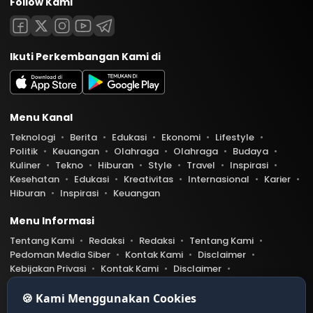
Follow Kami
Ikuti Perkembangan Kami di
Menu Kanal
Teknologi
Berita
Edukasi
Ekonomi
Lifestyle
Politik
Keuangan
Olahraga
Olahraga
Budaya
Kuliner
Tekno
Hiburan
Style
Travel
Inspirasi
Kesehatan
Edukasi
Kreativitas
Internasional
Karier
Hiburan
Inspirasi
Keuangan
Menu Informasi
Tentang Kami
Redaksi
Redaksi
Tentang Kami
Pedoman Media Siber
Kontak Kami
Disclaimer
Kebijakan Privasi
Kontak Kami
Disclaimer
Pedoman Media Siber
Kebijakan Privasi
Index Berita
🍪 Kami Menggunakan Cookies