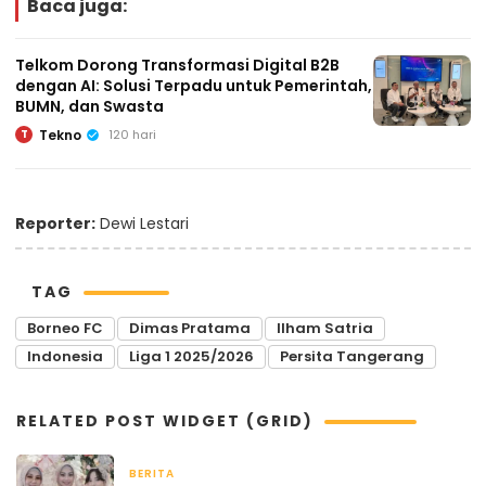
Baca juga:
Telkom Dorong Transformasi Digital B2B
dengan AI: Solusi Terpadu untuk Pemerintah,
BUMN, dan Swasta
Tekno
120 hari
T
Reporter:
Dewi Lestari
TAG
Borneo FC
Dimas Pratama
Ilham Satria
Indonesia
Liga 1 2025/2026
Persita Tangerang
RELATED POST WIDGET (GRID)
BERITA
April 22, 2026