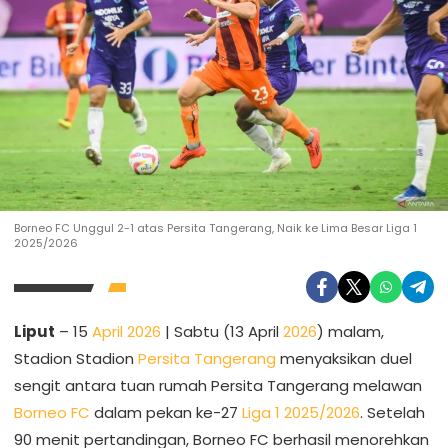
Borneo FC Unggul 2-1 atas Persita Tangerang, Naik ke Lima Besar Liga 1
2025/2026
Liput
– 15
April 2026
| Sabtu (13 April
2026
) malam,
Stadion Stadion
Persita Tangerang
menyaksikan duel
sengit antara tuan rumah Persita Tangerang melawan
Borneo FC
dalam pekan ke-27
Liga 1 2025/2026
. Setelah
90 menit pertandingan, Borneo FC berhasil menorehkan