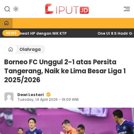
Lewati
ke
Liputan Digital
Liput
konten
NEWS
2026 lewat HP dengan NIK KTP
One UI 8.5 Hadir Gratis
Olahraga
Borneo FC Unggul 2-1 atas Persita
Tangerang, Naik ke Lima Besar Liga 1
2025/2026
Dewi Lestari
Tuesday, 14 April 2026 - 19:09 WIB