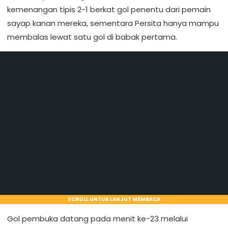
kemenangan tipis 2-1 berkat gol penentu dari pemain
sayap kanan mereka, sementara Persita hanya mampu
membalas lewat satu gol di babak pertama.
SCROLL UNTUK LANJUT MEMBACA
Gol pembuka datang pada menit ke-23 melalui