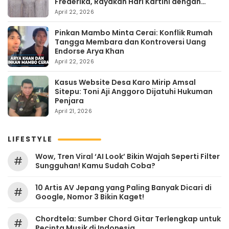
Frederika, Rayakan Hari Kartini dengan
Kehangatan
April 22, 2026
Pinkan Mambo Minta Cerai: Konflik Rumah
Tangga Membara dan Kontroversi Uang
Endorse Arya Khan
April 22, 2026
Kasus Website Desa Karo Mirip Amsal
Sitepu: Toni Aji Anggoro Dijatuhi Hukuman
Penjara
April 21, 2026
LIFESTYLE
Wow, Tren Viral ‘AI Look’ Bikin Wajah Seperti Filter
#
Sungguhan! Kamu Sudah Coba?
10 Artis AV Jepang yang Paling Banyak Dicari di
#
Google, Nomor 3 Bikin Kaget!
Chordtela: Sumber Chord Gitar Terlengkap untuk
#
Pecinta Musik di Indonesia