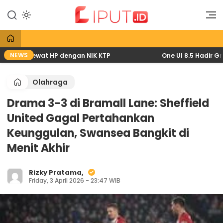
Lewati
ke
Liputan Digital
Liput
konten
NEWS
 2026 lewat HP dengan NIK KTP
One UI 8.5 Hadir Gratis
Olahraga
Drama 3-3 di Bramall Lane: Sheffield
United Gagal Pertahankan
Keunggulan, Swansea Bangkit di
Menit Akhir
Rizky Pratama,
Friday, 3 April 2026 - 23:47 WIB