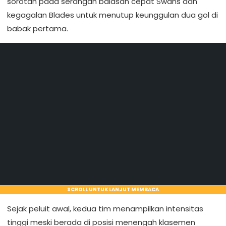
sorotan pada serangan balasan cepat Swans dan
kegagalan Blades untuk menutup keunggulan dua gol di
babak pertama.
SCROLL UNTUK LANJUT MEMBACA
Sejak peluit awal, kedua tim menampilkan intensitas
tinggi meski berada di posisi menengah klasemen