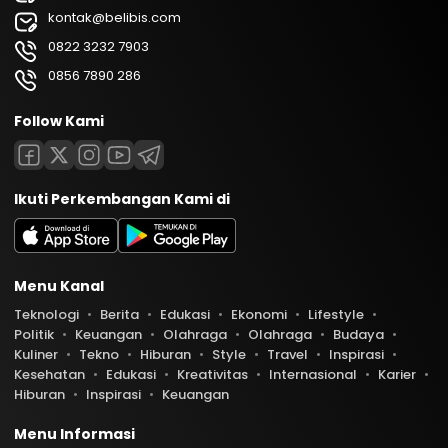
kontak@belibis.com
0822 3232 7903
0856 7890 286
Follow Kami
Ikuti Perkembangan Kami di
Menu Kanal
Teknologi
Berita
Edukasi
Ekonomi
Lifestyle
Politik
Keuangan
Olahraga
Olahraga
Budaya
Kuliner
Tekno
Hiburan
Style
Travel
Inspirasi
Kesehatan
Edukasi
Kreativitas
Internasional
Karier
Hiburan
Inspirasi
Keuangan
Menu Informasi