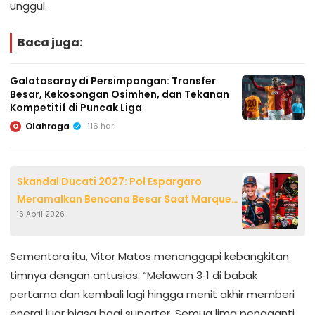
unggul.
Baca juga:
Galatasaray di Persimpangan: Transfer
Besar, Kekosongan Osimhen, dan Tekanan
Kompetitif di Puncak Liga
Olahraga
116 hari
O
Skandal Ducati 2027: Pol Espargaro
Meramalkan Bencana Besar Saat Marquez
16 April 2026
dan Acosta Jadi Rekan Setim
Sementara itu, Vitor Matos menanggapi kebangkitan
timnya dengan antusias. “Melawan 3‑1 di babak
pertama dan kembali lagi hingga menit akhir memberi
energi luar biasa bagi suporter. Semua lima pengganti