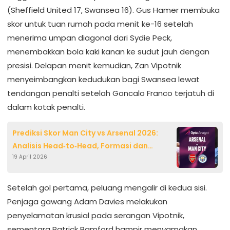
(Sheffield United 17, Swansea 16). Gus Hamer membuka
skor untuk tuan rumah pada menit ke-16 setelah
menerima umpan diagonal dari Sydie Peck,
menembakkan bola kaki kanan ke sudut jauh dengan
presisi. Delapan menit kemudian, Zan Vipotnik
menyeimbangkan kedudukan bagi Swansea lewat
tendangan penalti setelah Goncalo Franco terjatuh di
dalam kotak penalti.
Prediksi Skor Man City vs Arsenal 2026:
Analisis Head‑to‑Head, Formasi dan
19 April 2026
Peluang Juara Premier League
Setelah gol pertama, peluang mengalir di kedua sisi.
Penjaga gawang Adam Davies melakukan
penyelamatan krusial pada serangan Vipotnik,
sementara Patrick Bamford hampir menyamakan