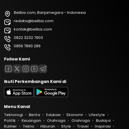
Belibis.com, Banjarnegara - Indonesia
redaksi@belibis.com
kontak@belibis.com
0822 3232 7903
0856 7890 286
Follow Kami
Ikuti Perkembangan Kami di
Menu Kanal
Teknologi
Berita
Edukasi
Ekonomi
Lifestyle
Politik
Keuangan
Olahraga
Olahraga
Budaya
Kuliner
Tekno
Hiburan
Style
Travel
Inspirasi