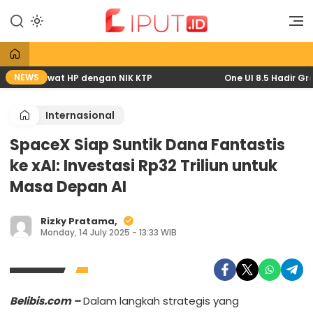
Lewati
ke
Liputan Digital
Liput
konten
NEWS
 2026 lewat HP dengan NIK KTP
One UI 8.5 Hadir Grati
Internasional
SpaceX Siap Suntik Dana Fantastis
ke xAI: Investasi Rp32 Triliun untuk
Masa Depan AI
Rizky Pratama,
Monday, 14 July 2025 - 13:33 WIB
Belibis.com –
Dalam langkah strategis yang