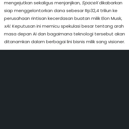
mengejutkan sekaligus menjanjikan,
SpaceX
dikabarkan
siap menggelontorkan dana sebesar Rp32,4 triliun ke
perusahaan rintisan kecerdasan buatan milik Elon Musk,
xAI
. Keputusan ini memicu spekulasi besar tentang arah
masa depan AI dan bagaimana teknologi tersebut akan
ditanamkan dalam berbagai lini bisnis milik sang visioner.