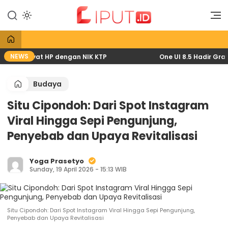
Lewati
ke
Liputan Digital
Liput
konten
NEWS
2026 lewat HP dengan NIK KTP
One UI 8.5 Hadir Gratis
Budaya
Situ Cipondoh: Dari Spot Instagram
Viral Hingga Sepi Pengunjung,
Penyebab dan Upaya Revitalisasi
Yoga Prasetyo
Sunday, 19 April 2026 - 15:13 WIB
Situ Cipondoh: Dari Spot Instagram Viral Hingga Sepi Pengunjung,
Penyebab dan Upaya Revitalisasi