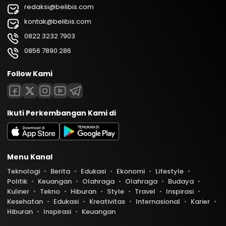
redaksi@belibis.com
kontak@belibis.com
0822 3232 7903
0856 7890 286
Follow Kami
Ikuti Perkembangan Kami di
Menu Kanal
Teknologi
Berita
Edukasi
Ekonomi
Lifestyle
Politik
Keuangan
Olahraga
Olahraga
Budaya
Kuliner
Tekno
Hiburan
Style
Travel
Inspirasi
Kesehatan
Edukasi
Kreativitas
Internasional
Karier
Hiburan
Inspirasi
Keuangan