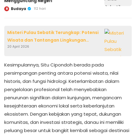
Mengguncang Negeri
Budaya
112 hari
B
Misteri Pulau Sebatik Terungkap: Potensi
Wisata dan Tantangan Lingkungan
20 April 2026
Mengguncang Negeri
Kesimpulannya, Situ Cipondoh berada pada
persimpangan penting antara potensi wisata, nilai
historis, dan fungsi hidrologi. Keterlambatan dalam
pengelolaan profesional telah menyebabkan
penurunan signifikan dalam kunjungan, mengancam
kesejahteraan ekonomi lokal serta keberlanjutan
ekosistem. Dengan kebijakan yang tepat, dukungan
komunitas, dan investasi strategis, danau ini memiliki
peluang besar untuk bangkit kembali sebagai destinasi