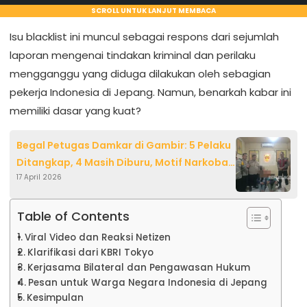
SCROLL UNTUK LANJUT MEMBACA
Isu blacklist ini muncul sebagai respons dari sejumlah
laporan mengenai tindakan kriminal dan perilaku
mengganggu yang diduga dilakukan oleh sebagian
pekerja Indonesia di Jepang. Namun, benarkah kabar ini
memiliki dasar yang kuat?
Begal Petugas Damkar di Gambir: 5 Pelaku
Ditangkap, 4 Masih Diburu, Motif Narkoba
17 April 2026
dan Kejahatan Berulang
Table of Contents
Viral Video dan Reaksi Netizen
Klarifikasi dari KBRI Tokyo
Kerjasama Bilateral dan Pengawasan Hukum
Pesan untuk Warga Negara Indonesia di Jepang
Kesimpulan