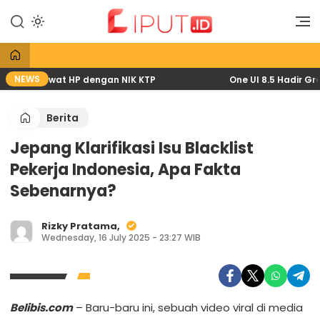
Lewati
ke
Liputan Digital
Liput
konten
NEWS
2026 lewat HP dengan NIK KTP
One UI 8.5 Hadir Gratis
Berita
Jepang Klarifikasi Isu Blacklist
Pekerja Indonesia, Apa Fakta
Sebenarnya?
Rizky Pratama,
Wednesday, 16 July 2025 - 23:27 WIB
Belibis.com
– Baru-baru ini, sebuah video viral di media