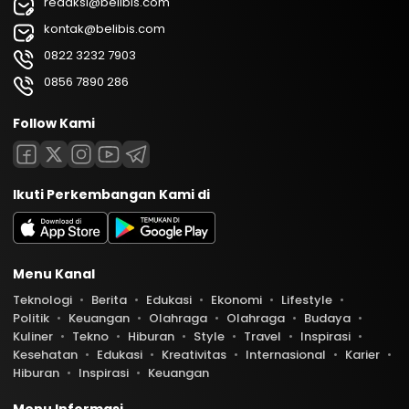
redaksi@belibis.com
kontak@belibis.com
0822 3232 7903
0856 7890 286
Follow Kami
Ikuti Perkembangan Kami di
Menu Kanal
Teknologi
Berita
Edukasi
Ekonomi
Lifestyle
Politik
Keuangan
Olahraga
Olahraga
Budaya
Kuliner
Tekno
Hiburan
Style
Travel
Inspirasi
Kesehatan
Edukasi
Kreativitas
Internasional
Karier
Hiburan
Inspirasi
Keuangan