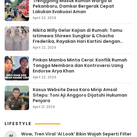
Trenggiling Masuk Rumah Warga di
Pekanbaru, Damkar Bergerak Cepat
Lakukan Evakuasi Aman
April 22, 2026
Nikita Willy Gelar Kajian di Rumah: Tamu
Istimewa Shireen Sungkar & Chacha
Frederika, Rayakan Hari Kartini dengan
Kehangatan
April 22, 2026
Pinkan Mambo Minta Cerai: Konflik Rumah
Tangga Membara dan Kontroversi Uang
Endorse Arya Khan
April 22, 2026
Kasus Website Desa Karo Mirip Amsal
Sitepu: Toni Aji Anggoro Dijatuhi Hukuman
Penjara
April 21, 2026
LIFESTYLE
Wow, Tren Viral ‘AI Look’ Bikin Wajah Seperti Filter
#