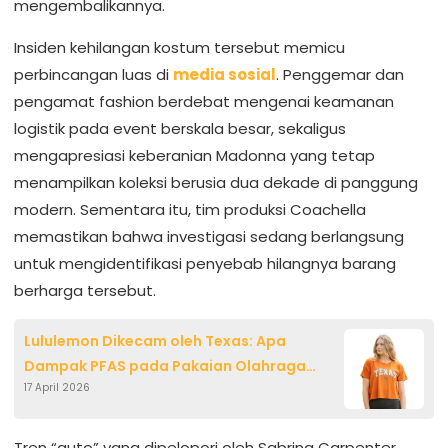
mengembalikannya.
Insiden kehilangan kostum tersebut memicu
perbincangan luas di
media sosial
. Penggemar dan
pengamat fashion berdebat mengenai keamanan
logistik pada event berskala besar, sekaligus
mengapresiasi keberanian Madonna yang tetap
menampilkan koleksi berusia dua dekade di panggung
modern. Sementara itu, tim produksi Coachella
memastikan bahwa investigasi sedang berlangsung
untuk mengidentifikasi penyebab hilangnya barang
berharga tersebut.
Lululemon Dikecam oleh Texas: Apa
Dampak PFAS pada Pakaian Olahraga
17 April 2026
Anda?
Tren “auto” yang dipelopori oleh Sabrina Carpenter