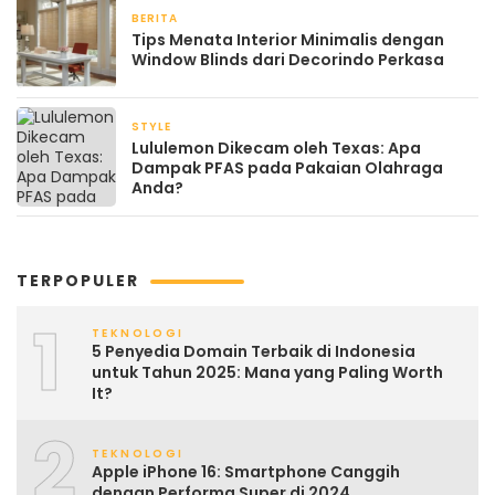
BERITA
2 bulan yang lalu
Tips Menata Interior Minimalis dengan
Window Blinds dari Decorindo Perkasa
STYLE
April 17, 2026
Lululemon Dikecam oleh Texas: Apa
Dampak PFAS pada Pakaian Olahraga
Anda?
TERPOPULER
1
TEKNOLOGI
5 Penyedia Domain Terbaik di Indonesia
untuk Tahun 2025: Mana yang Paling Worth
It?
2
TEKNOLOGI
Apple iPhone 16: Smartphone Canggih
dengan Performa Super di 2024