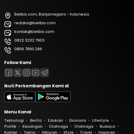
Belibis.com, Banjarnegara - Indonesia
redaksi@belibis.com
kontak@belibis.com
0822 3232 7903
0856 7890 286
Follow Kami
Ikuti Perkembangan Kami di
Menu Kanal
Teknologi
Berita
Edukasi
Ekonomi
Lifestyle
Politik
Keuangan
Olahraga
Olahraga
Budaya
Kuliner
Tekno
Hiburan
Style
Travel
Inspirasi