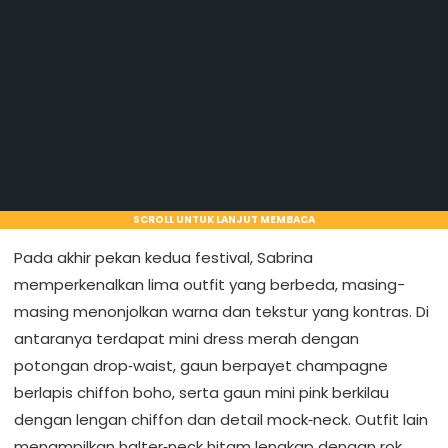
SCROLL UNTUK LANJUT MEMBACA
Pada akhir pekan kedua festival, Sabrina
memperkenalkan lima outfit yang berbeda, masing-
masing menonjolkan warna dan tekstur yang kontras. Di
antaranya terdapat mini dress merah dengan
potongan drop‑waist, gaun berpayet champagne
berlapis chiffon boho, serta gaun mini pink berkilau
dengan lengan chiffon dan detail mock‑neck. Outfit lain
menampilkan halter‑neck hitam lengkap dengan rok