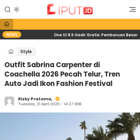
Lewati
ke
Liputan Digital
Liput
konten
NEWS
IK KTP
One UI 8.5 Hadir Gratis: Pembaruan Besar Sams
Style
Outfit Sabrina Carpenter di
Coachella 2026 Pecah Telur, Tren
Auto Jadi Ikon Fashion Festival
Rizky Pratama,
Tuesday, 21 April 2026 - 14:27 WIB