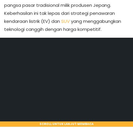
pangsa pasar tradisional milik produsen Jepang.
Keberhasilan ini tak lepas dari strategi penawaran
kendaraan listrik (EV) dan
SUV
yang menggabungkan
teknologi canggih dengan harga kompetitif.
SCROLL UNTUK LANJUT MEMBACA