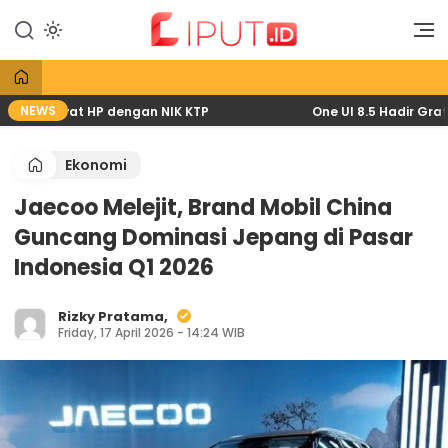
Lewati
ke
Liputan Digital
Liput
konten
NEWS
026 lewat HP dengan NIK KTP
One UI 8.5 Hadir Gratis: 
Ekonomi
Jaecoo Melejit, Brand Mobil China
Guncang Dominasi Jepang di Pasar
Indonesia Q1 2026
Rizky Pratama,
Friday, 17 April 2026 - 14:24 WIB