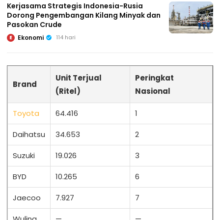
Kerjasama Strategis Indonesia-Rusia
Dorong Pengembangan Kilang Minyak dan
Pasokan Crude
Ekonomi
114 hari
E
Unit Terjual
Peringkat
Brand
(Ritel)
Nasional
Toyota
64.416
1
Daihatsu
34.653
2
Suzuki
19.026
3
BYD
10.265
6
Jaecoo
7.927
7
Wuling
—
—