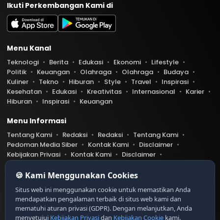
Ikuti Perkembangan Kami di
Menu Kanal
Teknologi
Berita
Edukasi
Ekonomi
Lifestyle
Politik
Keuangan
Olahraga
Olahraga
Budaya
Kuliner
Tekno
Hiburan
Style
Travel
Inspirasi
Kesehatan
Edukasi
Kreativitas
Internasional
Karier
Hiburan
Inspirasi
Keuangan
Menu Informasi
Tentang Kami
Redaksi
Redaksi
Tentang Kami
Pedoman Media Siber
Kontak Kami
Disclaimer
Kebijakan Privasi
Kontak Kami
Disclaimer
Pedoman Media Siber
Kebijakan Privasi
Index Berita
🍪 Kami Menggunakan Cookies
Belibis.com telah diverifikasi oleh Dewan Pers
Ser
Situs web ini menggunakan cookie untuk memastikan Anda
tifikat Nomor 9999/DP-Verifikasi/K/XII/20XX
mendapatkan pengalaman terbaik di situs web kami dan
https://dewanpers.or.id/data/contoh-xxx
mematuhi aturan privasi (GDPR). Dengan melanjutkan, Anda
menyetujui
Kebijakan Privasi
dan
Kebijakan Cookie
kami.