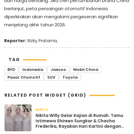
dan harga bersaing. Jika tren pertumbuhan brand China
berlanjut, peta persaingan otomotif Indonesia
diperkirakan akan mengalami pergeseran signifikan
menjelang akhir tahun 2026.
Reporter:
Rizky Pratama,
TAG
BYD
Indonesia
Jaecoo
Mobil China
Pasar Otomotif
SUV
Toyota
RELATED POST WIDGET (GRID)
BERITA
April 22, 2026
Nikita Willy Gelar Kajian di Rumah: Tamu
Istimewa Shireen Sungkar & Chacha
Frederika, Rayakan Hari Kartini dengan
Kehangatan