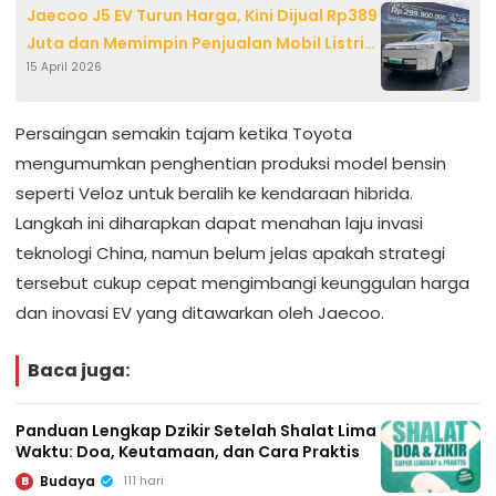
Jaecoo J5 EV Turun Harga, Kini Dijual Rp389
Juta dan Memimpin Penjualan Mobil Listrik
15 April 2026
Maret 2026
Persaingan semakin tajam ketika Toyota
mengumumkan penghentian produksi model bensin
seperti Veloz untuk beralih ke kendaraan hibrida.
Langkah ini diharapkan dapat menahan laju invasi
teknologi China, namun belum jelas apakah strategi
tersebut cukup cepat mengimbangi keunggulan harga
dan inovasi EV yang ditawarkan oleh Jaecoo.
Baca juga:
Panduan Lengkap Dzikir Setelah Shalat Lima
Waktu: Doa, Keutamaan, dan Cara Praktis
Budaya
111 hari
B