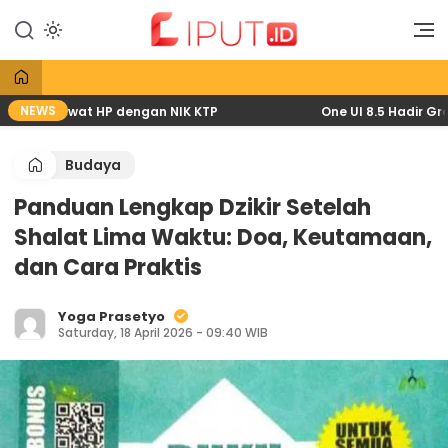
Lewati
ke
Liputan Digital
Liput
konten
NEWS
026 lewat HP dengan NIK KTP
One UI 8.5 Hadir Gratis: 
Budaya
Panduan Lengkap Dzikir Setelah
Shalat Lima Waktu: Doa, Keutamaan,
dan Cara Praktis
Yoga Prasetyo
Saturday, 18 April 2026 - 09:40 WIB