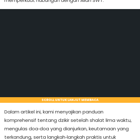
memperkuat hubungan dengan Allah SWT.
SCROLL UNTUK LANJUT MEMBACA
Dalam artikel ini, kami menyajikan panduan
komprehensif tentang dzikir setelah shalat lima waktu,
mengulas doa‑doa yang dianjurkan, keutamaan yang
terkandung, serta langkah‑langkah praktis untuk