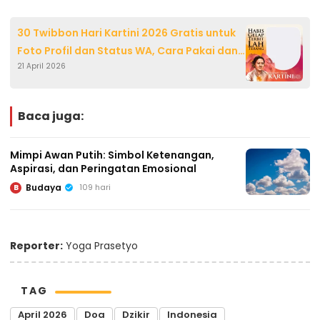
30 Twibbon Hari Kartini 2026 Gratis untuk
Foto Profil dan Status WA, Cara Pakai dan
21 April 2026
Desain Inspiratif
Baca juga:
Mimpi Awan Putih: Simbol Ketenangan,
Aspirasi, dan Peringatan Emosional
Budaya
109 hari
B
Reporter:
Yoga Prasetyo
TAG
April 2026
Doa
Dzikir
Indonesia