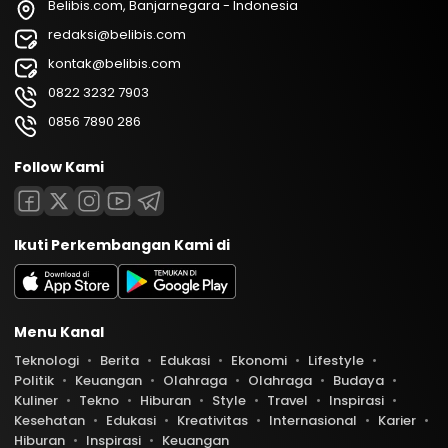
Belibis.com, Banjarnegara - Indonesia
redaksi@belibis.com
kontak@belibis.com
0822 3232 7903
0856 7890 286
Follow Kami
Ikuti Perkembangan Kami di
Menu Kanal
Teknologi
Berita
Edukasi
Ekonomi
Lifestyle
Politik
Keuangan
Olahraga
Olahraga
Budaya
Kuliner
Tekno
Hiburan
Style
Travel
Inspirasi
Kesehatan
Edukasi
Kreativitas
Internasional
Karier
Hiburan
Inspirasi
Keuangan