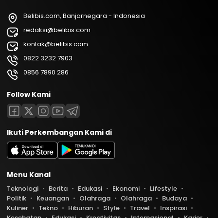
Belibis.com, Banjarnegara - Indonesia
redaksi@belibis.com
kontak@belibis.com
0822 3232 7903
0856 7890 286
Follow Kami
Ikuti Perkembangan Kami di
Menu Kanal
Teknologi
Berita
Edukasi
Ekonomi
Lifestyle
Politik
Keuangan
Olahraga
Olahraga
Budaya
Kuliner
Tekno
Hiburan
Style
Travel
Inspirasi
Kesehatan
Edukasi
Kreativitas
Internasional
Karier