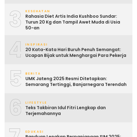
3
KESEHATAN
Rahasia Diet Artis India Kushboo Sundar:
Turun 20 Kg dan Tampil Awet Muda di Usia
50-an
4
INSPIRASI
20 Kata-Kata Hari Buruh Penuh Semangat:
Ucapan Bijak untuk Menghargai Para Pekerja
5
BERITA
UMK Jateng 2025 Resmi Ditetapkan:
Semarang Tertinggi, Banjarnegara Terendah
6
LIFESTYLE
Teks Takbiran Idul Fitri Lengkap dan
Terjemahannya
7
EDUKASI
Panduan Lengkap Perpanjangan SIM 2025: