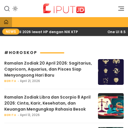
Lewati
ke
Liputan Digital
Liput
konten
NEWS
s PKH April 2026 lewat HP dengan NIK KTP
One UI 8.5 H
#HOROSKOP
Ramalan Zodiak 20 April 2026: Sagitarius,
Capricorn, Aquarius, dan Pisces Siap
Menyongsong Hari Baru
BERITA
April 21, 2026
Ramalan Zodiak Libra dan Scorpio 8 April
2026: Cinta, Karir, Kesehatan, dan
Keuangan Mengungkap Rahasia Besok
BERITA
April 13, 2026