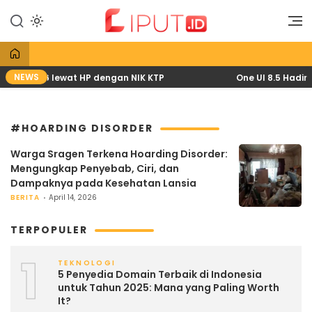
Lewati
ke
Liputan Digital
Liput
konten
NEWS
April 2026 lewat HP dengan NIK KTP
One UI 8.5 Hadir 
#HOARDING DISORDER
Warga Sragen Terkena Hoarding Disorder:
Mengungkap Penyebab, Ciri, dan
Dampaknya pada Kesehatan Lansia
BERITA
April 14, 2026
TERPOPULER
1
TEKNOLOGI
5 Penyedia Domain Terbaik di Indonesia
untuk Tahun 2025: Mana yang Paling Worth
It?