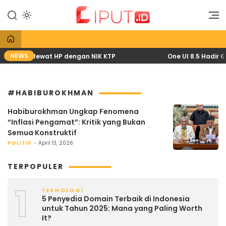
Lewati
ke
Liputan Digital
Liput
konten
NEWS
pril 2026 lewat HP dengan NIK KTP
One UI 8.5 Hadir G
#HABIBUROKHMAN
Habiburokhman Ungkap Fenomena
“Inflasi Pengamat”: Kritik yang Bukan
Semua Konstruktif
POLITIK
April 13, 2026
TERPOPULER
1
TEKNOLOGI
5 Penyedia Domain Terbaik di Indonesia
untuk Tahun 2025: Mana yang Paling Worth
It?