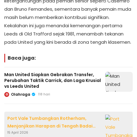
ketergantungan pada pemain senior seperti Casemiro
dan Bruno Fernandes, sementara banyak pemain muda
masih belum memberikan kontribusi signifikan.
Kekalahan ini juga menandai kemenangan pertama
Leeds di Old Trafford sejak 1981, menambah tekanan
pada United yang kini berada di zona tengah klasemen.
Baca juga:
Man United Siapkan Gebrakan Transfer,
Perubahan Taktik Carrick, dan Laga Krusial
vs Leeds United
Olahraga
118 hari
O
Port Vale Tumbangkan Rotherham,
Menjanjikan Harapan di Tengah Badai
15 April 2026
Relegasi