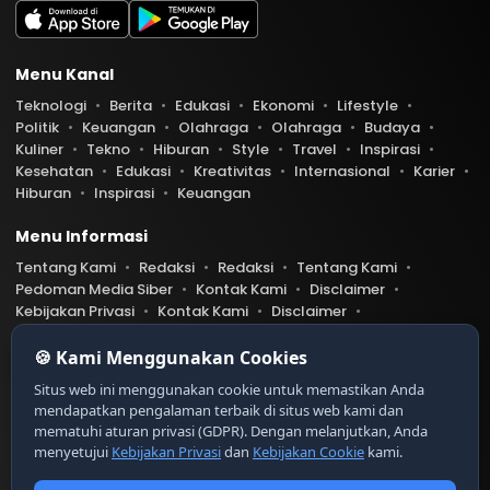
Menu Kanal
Teknologi
Berita
Edukasi
Ekonomi
Lifestyle
Politik
Keuangan
Olahraga
Olahraga
Budaya
Kuliner
Tekno
Hiburan
Style
Travel
Inspirasi
Kesehatan
Edukasi
Kreativitas
Internasional
Karier
Hiburan
Inspirasi
Keuangan
Menu Informasi
Tentang Kami
Redaksi
Redaksi
Tentang Kami
Pedoman Media Siber
Kontak Kami
Disclaimer
Kebijakan Privasi
Kontak Kami
Disclaimer
Pedoman Media Siber
Kebijakan Privasi
Index Berita
🍪 Kami Menggunakan Cookies
Belibis.com telah diverifikasi oleh Dewan Pers
Ser
Situs web ini menggunakan cookie untuk memastikan Anda
tifikat Nomor 9999/DP-Verifikasi/K/XII/20XX
mendapatkan pengalaman terbaik di situs web kami dan
https://dewanpers.or.id/data/contoh-xxx
mematuhi aturan privasi (GDPR). Dengan melanjutkan, Anda
menyetujui
Kebijakan Privasi
dan
Kebijakan Cookie
kami.
Copyright © 2026 Liput. All rights reserved.