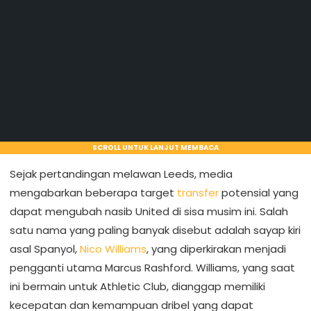
SCROLL UNTUK LANJUT MEMBACA
Sejak pertandingan melawan Leeds, media
mengabarkan beberapa target
transfer
potensial yang
dapat mengubah nasib United di sisa musim ini. Salah
satu nama yang paling banyak disebut adalah sayap kiri
asal Spanyol,
Nico Williams
, yang diperkirakan menjadi
pengganti utama Marcus Rashford. Williams, yang saat
ini bermain untuk Athletic Club, dianggap memiliki
kecepatan dan kemampuan dribel yang dapat