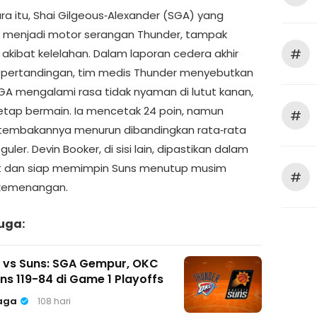
a itu, Shai Gilgeous‑Alexander (SGA) yang
 menjadi motor serangan Thunder, tampak
#
 akibat kelelahan. Dalam laporan cedera akhir
pertandingan, tim medis Thunder menyebutkan
A mengalami rasa tidak nyaman di lutut kanan,
tap bermain. Ia mencetak 24 poin, namun
#
i tembakannya menurun dibandingkan rata‑rata
uler. Devin Booker, di sisi lain, dipastikan dalam
fit dan siap memimpin Suns menutup musim
#
kemenangan.
uga:
 vs Suns: SGA Gempur, OKC
ns 119-84 di Game 1 Playoffs
aga
108 hari