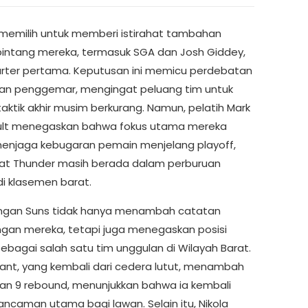
memilih untuk memberi istirahat tambahan
intang mereka, termasuk SGA dan Josh Giddey,
rter pertama. Keputusan ini memicu perdebatan
gan penggemar, mengingat peluang tim untuk
taktik akhir musim berkurang. Namun, pelatih Mark
ult menegaskan bahwa fokus utama mereka
enjaga kebugaran pemain menjelang playoff,
t Thunder masih berada dalam perburuan
i klasemen barat.
gan Suns tidak hanya menambah catatan
an mereka, tetapi juga menegaskan posisi
ebagai salah satu tim unggulan di Wilayah Barat.
rant, yang kembali dari cedera lutut, menambah
dan 9 rebound, menunjukkan bahwa ia kembali
ancaman utama bagi lawan. Selain itu, Nikola