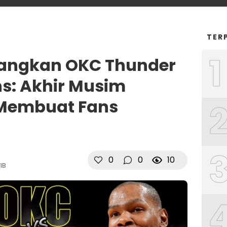
TER
1
angkan OKC Thunder
ns: Akhir Musim
 Membuat Fans
0
0
10
IB