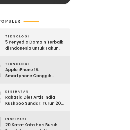
POPULER
TEKNOLOGI
5 Penyedia Domain Terbaik
di Indonesia untuk Tahun
2025: Mana yang Paling
2
Worth It?
TEKNOLOGI
Apple iPhone 16:
Smartphone Canggih
dengan Performa Super di
3
2024
KESEHATAN
Rahasia Diet Artis India
Kushboo Sundar: Turun 20
Kg dan Tampil Awet Muda di
4
Usia 50-an
INSPIRASI
20 Kata-Kata Hari Buruh