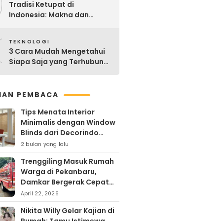
9
Tradisi Ketupat di
Indonesia: Makna dan
Sejarahnya
0
TEKNOLOGI
3 Cara Mudah Mengetahui
Siapa Saja yang Terhubung
ke Jaringan WiFi Anda
IHAN PEMBACA
Tips Menata Interior
Minimalis dengan Window
Blinds dari Decorindo
Perkasa
2 bulan yang lalu
Trenggiling Masuk Rumah
Warga di Pekanbaru,
Damkar Bergerak Cepat
Lakukan Evakuasi Aman
April 22, 2026
Nikita Willy Gelar Kajian di