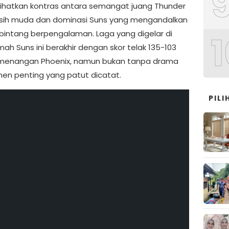
hatkan kontras antara semangat juang Thunder
sih muda dan dominasi Suns yang mengandalkan
1
bintang berpengalaman. Laga yang digelar di
ah Suns ini berakhir dengan skor telak 135-103
emenangan Phoenix, namun bukan tanpa drama
n penting yang patut dicatat.
PIL