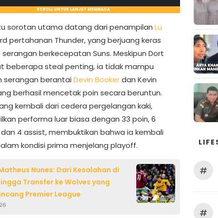
SCROLL UNTUK LANJUT MEMBACA
tu sorotan utama datang dari penampilan
Lu
ard pertahanan Thunder, yang berjuang keras
serangan berkecepatan Suns. Meskipun Dort
 beberapa steal penting, ia tidak mampu
 serangan berantai
Devin Booker
dan Kevin
ang berhasil mencetak poin secara beruntun.
yang kembali dari cedera pergelangan kaki,
kan performa luar biasa dengan 33 poin, 6
 dan 4 assist, membuktikan bahwa ia kembali
LIFE
alam kondisi prima menjelang playoff.
#
atheus Nunes: Dari Kesalahan di
hingga Transfer ke Wolves yang
ncang Premier League
026
#