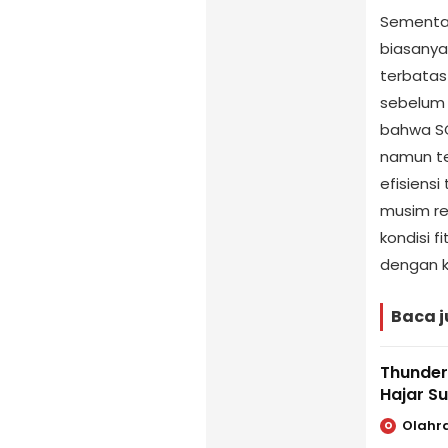
Sementar
biasanya
terbatas
sebelum 
bahwa SG
namun te
efisiens
musim reg
kondisi 
dengan 
Baca j
Thunder
Hajar Su
Olahr
O