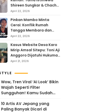
Rumah: Tamu Istimewa
Shireen Sungkar & Chacha
Frederika, Rayakan Hari
April 22, 2026
Kartini dengan
Pinkan Mambo Minta
Kehangatan
Cerai: Konflik Rumah
Tangga Membara dan
Kontroversi Uang Endorse
April 22, 2026
Arya Khan
Kasus Website Desa Karo
Mirip Amsal Sitepu: Toni Aji
Anggoro Dijatuhi Hukuman
Penjara
April 21, 2026
STYLE
Wow, Tren Viral ‘AI Look’ Bikin
Wajah Seperti Filter
Sungguhan! Kamu Sudah
Coba?
10 Artis AV Jepang yang
Paling Banyak Dicari di