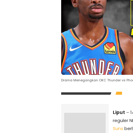
Drama Menegangkan OKC Thunder vs Phoen
Liput
– 
reguler 
Suns
berl