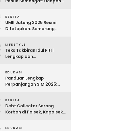
Penuh Semangat: Ucapan
Bijak untuk Menghargai
5
Para Pekerja
BERITA
UMK Jateng 2025 Resmi
Ditetapkan: Semarang
Tertinggi, Banjarnegara
6
Terendah
LIFESTYLE
Teks Takbiran Idul Fitri
Lengkap dan
Terjemahannya
7
EDUKASI
Panduan Lengkap
Perpanjangan SIM 2025:
Syarat, Biaya, dan Cara
8
Praktis
BERITA
Debt Collector Serang
Korban di Polsek, Kapolsek
Bukit Raya Diberhentikan
EDUKASI