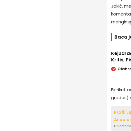
Jokić, m
komentar
menginsp
Baca j
Kejuaraa
Kritis, 
Olahr
O
Berikut 
grades) y
Profil 
Andalan
6 Septem