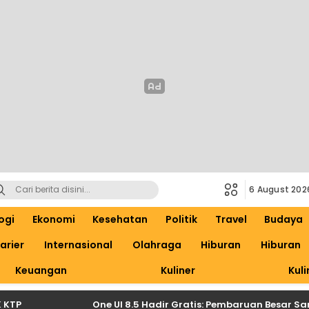
6 August 202
ogi
Ekonomi
Kesehatan
Politik
Travel
Budaya
arier
Internasional
Olahraga
Hiburan
Hiburan
Keuangan
Kuliner
Kuli
One UI 8.5 Hadir Gratis: Pembaruan Besar Samsung 