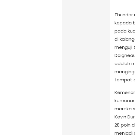
Thunder 
kepada b
pada kua
di kalan
menguji 
Daignea
adalah m
menginga
tempat d
Kemenan
kemenang
mereka s
Kevin Du
28 poin 
menjadi 