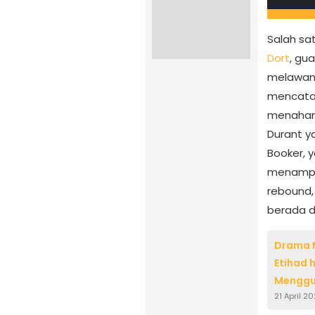
Salah sa
Dort
, gu
melawan 
mencatat
menahan
Durant y
Booker, 
menampil
rebound,
berada d
Drama M
Etihad 
Menggu
21 April 2