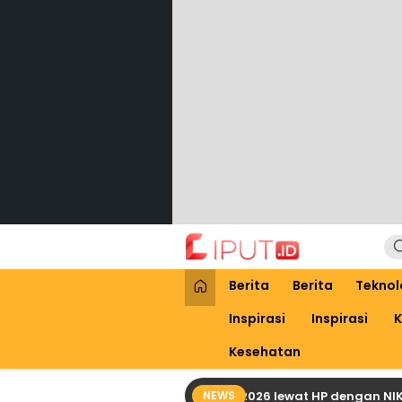
Lewati
ke
konten
Liput
Liputan Digital
Berita
Berita
Teknol
Inspirasi
Inspirasi
K
Kesehatan
ra Praktis Cek Bansos PKH April 2026 lewat HP dengan NIK KTP
NEWS