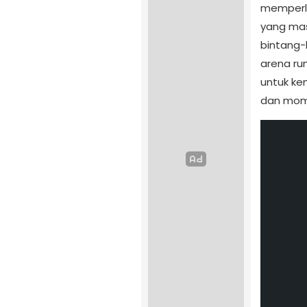
memperli
yang ma
bintang-
arena rum
untuk k
dan mome