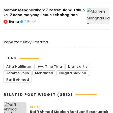
Momen Mengharukan: 7 Potret Ulang Tahun
ke-2 Ranaima yang Penuh Kebahagiaan
Berita
125 hari
B
Reporter:
Rizky Pratama,
TAG
Atta Halilintar
Ayu Ting Ting
bisnis artis
Jerome Polin
Menantea
Nagita Slavina
Raffi Ahmad
RELATED POST WIDGET (GRID)
BERITA
April 17, 2026
Raffi Ahmad Siapkan Bantuan Besar untuk