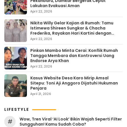
Pekanbaru, Damkar Bergerak Cepat
Lakukan Evakuasi Aman
April 22, 2026
Nikita Willy Gelar Kajian di Rumah: Tamu
Istimewa Shireen Sungkar & Chacha
Frederika, Rayakan Hari Kartini dengan
Kehangatan
April 22, 2026
Pinkan Mambo Minta Cerai: Konflik Rumah
Tangga Membara dan Kontroversi Uang
Endorse Arya Khan
April 22, 2026
Kasus Website Desa Karo Mirip Amsal
Sitepu: Toni Aji Anggoro Dijatuhi Hukuman
Penjara
April 21, 2026
LIFESTYLE
Wow, Tren Viral ‘AI Look’ Bikin Wajah Seperti Filter
#
Sungguhan! Kamu Sudah Coba?