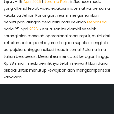
Liput
– 15
April 2026
|
Jerome Polin
, influencer muda
yang dikenal lewat video edukasi matematika, bersama
kakaknya Jehian Panangian, resmi mengumumkan
penutupan jaringan gerai minuman kekinian
Menantea
pada 25 April
2026
. Keputusan itu diambil setelah
serangkaian masalah operasional menumpuk, mulai dari
keterlambatan pembayaran tagihan supplier, sengketa
perpajakan, hingga indikasi fraud internal. Selama lima
tahun beroperasi, Menantea mencatat kerugian hingga
Rp 38 miliar, meski pemiliknya telah menyuntikkan dana
pribadi untuk menutup kewajiban dan mengkompensasi
karyawan.