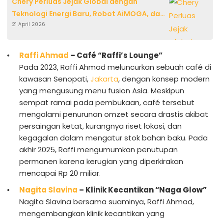
Chery Perluas Jejak Global dengan
Teknologi Energi Baru, Robot AiMOGA, dan
21 April 2026
Investasi NEV di Thailand serta Nigeria
Raffi Ahmad
– Café “Raffi’s Lounge”
Pada 2023, Raffi Ahmad meluncurkan sebuah café di
kawasan Senopati,
Jakarta
, dengan konsep modern
yang mengusung menu fusion Asia. Meskipun
sempat ramai pada pembukaan, café tersebut
mengalami penurunan omzet secara drastis akibat
persaingan ketat, kurangnya riset lokasi, dan
kegagalan dalam mengatur stok bahan baku. Pada
akhir 2025, Raffi mengumumkan penutupan
permanen karena kerugian yang diperkirakan
mencapai Rp 20 miliar.
Nagita Slavina
– Klinik Kecantikan “Naga Glow”
Nagita Slavina bersama suaminya, Raffi Ahmad,
mengembangkan klinik kecantikan yang