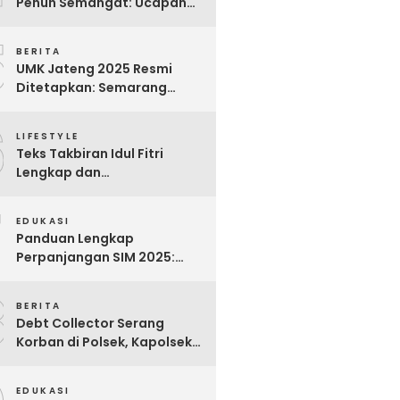
Penuh Semangat: Ucapan
Bijak untuk Menghargai
5
Para Pekerja
BERITA
UMK Jateng 2025 Resmi
Ditetapkan: Semarang
Tertinggi, Banjarnegara
6
Terendah
LIFESTYLE
Teks Takbiran Idul Fitri
Lengkap dan
Terjemahannya
7
EDUKASI
Panduan Lengkap
Perpanjangan SIM 2025:
Syarat, Biaya, dan Cara
8
Praktis
BERITA
Debt Collector Serang
Korban di Polsek, Kapolsek
Bukit Raya Diberhentikan
EDUKASI