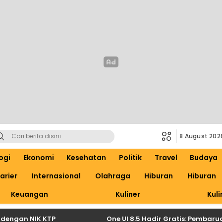
8 August 202
ogi
Ekonomi
Kesehatan
Politik
Travel
Budaya
arier
Internasional
Olahraga
Hiburan
Hiburan
Keuangan
Kuliner
Kuli
n NIK KTP
One UI 8.5 Hadir Gratis: Pembaruan Bes