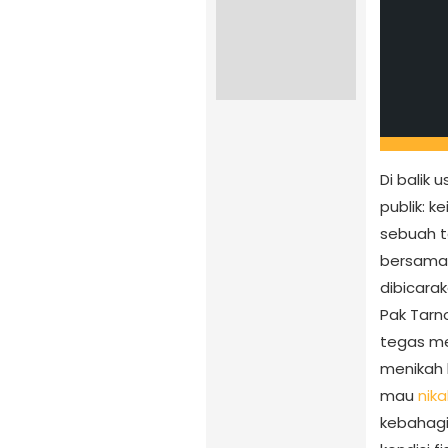
Di balik 
publik: 
sebuah ta
bersam
dibicara
Pak Tarn
tegas m
menikah l
mau
nika
kebahagi