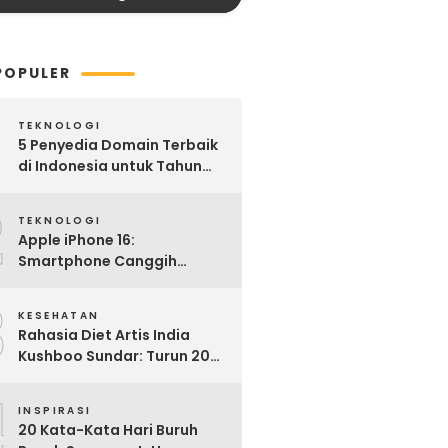
POPULER
TEKNOLOGI
5 Penyedia Domain Terbaik
di Indonesia untuk Tahun
2025: Mana yang Paling
2
Worth It?
TEKNOLOGI
Apple iPhone 16:
Smartphone Canggih
dengan Performa Super di
3
2024
KESEHATAN
Rahasia Diet Artis India
Kushboo Sundar: Turun 20
Kg dan Tampil Awet Muda di
4
Usia 50-an
INSPIRASI
20 Kata-Kata Hari Buruh