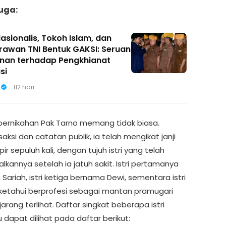
uga:
Nasionalis, Tokoh Islam, dan
rawan TNI Bentuk GAKSI: Seruan
nan terhadap Pengkhianat
si
112 hari
pernikahan Pak Tarno memang tidak biasa.
aksi dan catatan publik, ia telah mengikat janji
ir sepuluh kali, dengan tujuh istri yang telah
kannya setelah ia jatuh sakit. Istri pertamanya
ariah, istri ketiga bernama Dewi, sementara istri
iketahui berprofesi sebagai mantan pramugari
 jarang terlihat. Daftar singkat beberapa istri
 dapat dilihat pada daftar berikut: