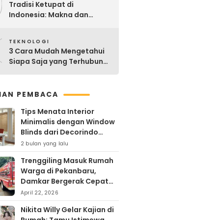
9
Tradisi Ketupat di
Indonesia: Makna dan
Sejarahnya
0
TEKNOLOGI
3 Cara Mudah Mengetahui
Siapa Saja yang Terhubung
ke Jaringan WiFi Anda
IHAN PEMBACA
Tips Menata Interior
Minimalis dengan Window
Blinds dari Decorindo
Perkasa
2 bulan yang lalu
Trenggiling Masuk Rumah
Warga di Pekanbaru,
Damkar Bergerak Cepat
Lakukan Evakuasi Aman
April 22, 2026
Nikita Willy Gelar Kajian di