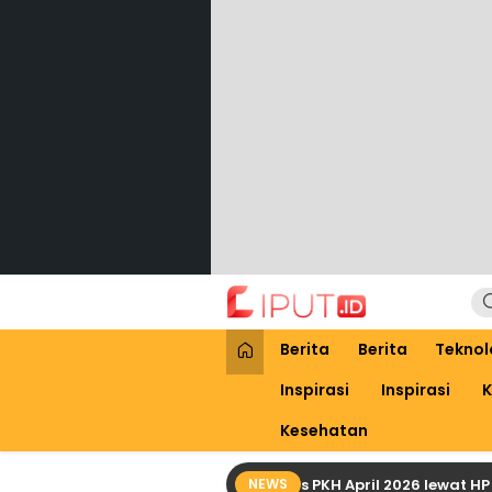
Lewati
ke
konten
Liput
Liputan Digital
Berita
Berita
Teknol
Inspirasi
Inspirasi
K
Kesehatan
Cara Praktis Cek Bansos PKH April 2026 lewat HP denga
NEWS