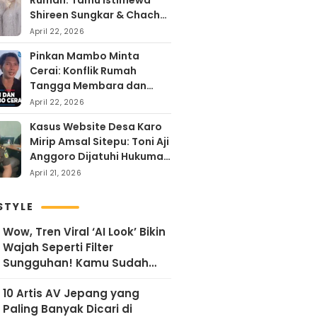
Rumah: Tamu Istimewa
Shireen Sungkar & Chacha
Frederika, Rayakan Hari
April 22, 2026
Kartini dengan
Pinkan Mambo Minta
Kehangatan
Cerai: Konflik Rumah
Tangga Membara dan
Kontroversi Uang Endorse
April 22, 2026
Arya Khan
Kasus Website Desa Karo
Mirip Amsal Sitepu: Toni Aji
Anggoro Dijatuhi Hukuman
Penjara
April 21, 2026
STYLE
Wow, Tren Viral ‘AI Look’ Bikin
Wajah Seperti Filter
Sungguhan! Kamu Sudah
Coba?
10 Artis AV Jepang yang
Paling Banyak Dicari di