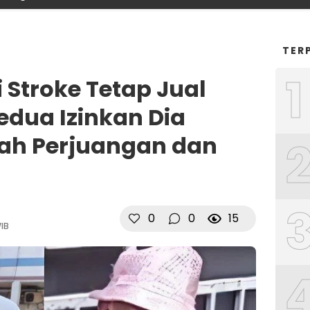
TER
1
 Stroke Tetap Jual
Kedua Izinkan Dia
isah Perjuangan dan
0
0
15
WIB