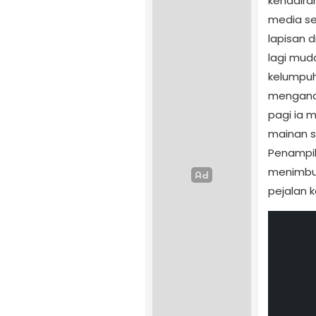
kehadiran
media se
lapisan 
lagi mud
kelumpuh
mengandal
pagi ia 
mainan s
Penampil
menimbul
pejalan k