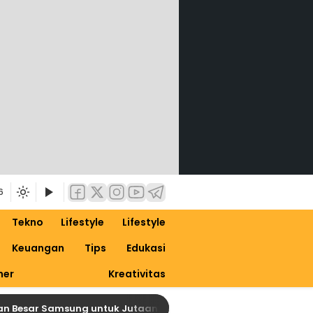
6
Tekno
Lifestyle
Lifestyle
Keuangan
Tips
Edukasi
ner
Kreativitas
ar Samsung untuk Jutaan Galaxy, Siapkan Dirimu untuk One UI 