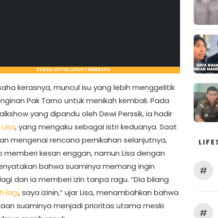
SCROLL UNTUK LANJUT MEMBACA
usaha kerasnya, muncul isu yang lebih menggelitik
keinginan Pak Tarno untuk menikah kembali. Pada
lkshow yang dipandu oleh Dewi Perssik, ia hadir
a
Lisa
, yang mengaku sebagai istri keduanya. Saat
kan mengenai rencana pernikahan selanjutnya,
LIFE
o memberi kesan enggan, namun Lisa dengan
enyatakan bahwa suaminya memang ingin
#
agi dan ia memberi izin tanpa ragu. “Dia bilang
h lagi
, saya izinin,” ujar Lisa, menambahkan bahwa
aan suaminya menjadi prioritas utama meski
#