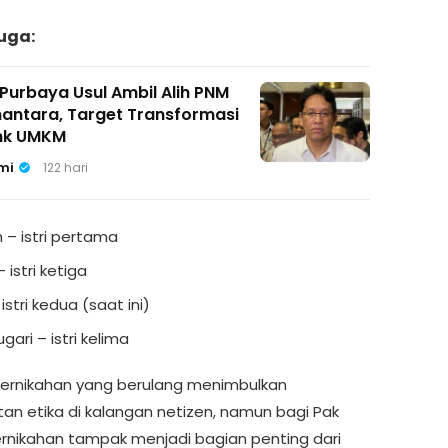
uga:
Purbaya Usul Ambil Alih PNM
nantara, Target Transformasi
nk UMKM
mi
122 hari
h – istri pertama
 istri ketiga
 istri kedua (saat ini)
ari – istri kelima
ernikahan yang berulang menimbulkan
an etika di kalangan netizen, namun bagi Pak
ernikahan tampak menjadi bagian penting dari