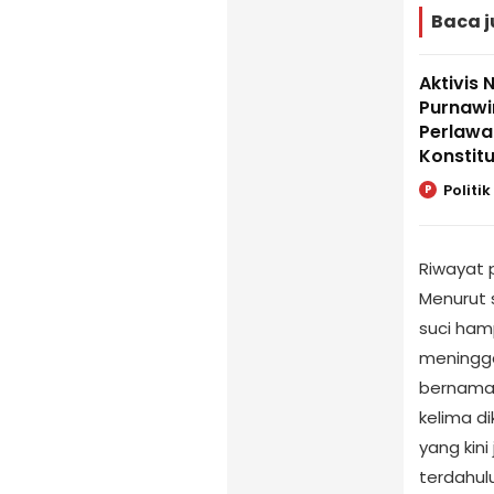
Baca j
Aktivis 
Purnawi
Perlawa
Konstitu
Politik
P
Riwayat 
Menurut s
suci hamp
meninggal
bernama S
kelima d
yang kini
terdahulu