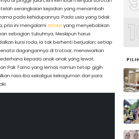
nya di pinggir jalan, kini kembali menjadi sorotan
telah serangkaian kejadian yang menambah
drama pada kehidupannya. Pada usia yang tidak
1
a, pria ini mengalami
stroke
yang menyebabkan
an sebagian tubuhnya. Meskipun harus
kan kursi roda, ia tak berhenti berjualan; setiap
menata dagangannya di trotoar, menawarkan
ederhana kepada anak‑anak yang lewat.
PIL
an Pak Tarno yang lemas namun tetap gigih
kan rasa iba sekaligus kekaguman dari para
aki.