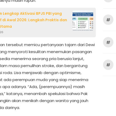
isiknya masih rapuh.
 Lengkap Aktivasi BPJS PBI yang
#
f di Awal 2026: Langkah Praktis dan
 Utama
026
#
an tersebut memicu pertanyaan tajam dari Dewi
 yang menyoroti kesulitan menemukan pasangan
sedia menerima seorang pria berusia lanjut,
#
lam masa pemulihan stroke, dan bergantung
si roda. Lisa menjawab dengan optimisme,
t ada perempuan muda yang siap menerima
o apa adanya. “Ada, (perempuannya) masih
a,” katanya, menambah spekulasi bahwa Pak
ngkin akan menikah dengan wanita yang jauh
da darinya.