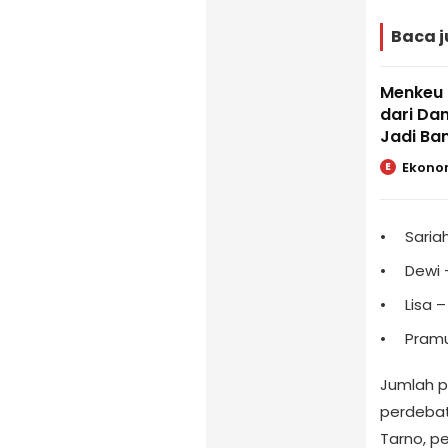
Baca j
Menkeu 
dari Da
Jadi Ba
Ekono
E
Saria
Dewi –
Lisa –
Pramug
Jumlah p
perdebat
Tarno, p