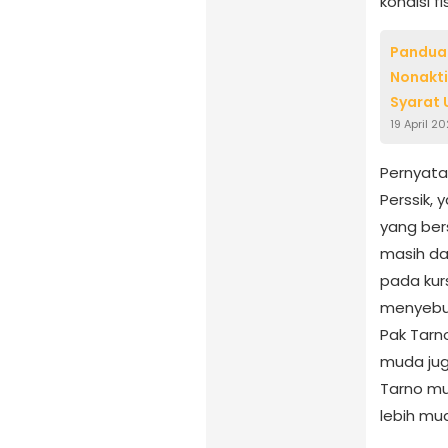
kondisi f
Panduan
Nonakti
Syarat
19 April 2
Pernyata
Perssik,
yang ber
masih da
pada kur
menyebu
Pak Tarn
muda jug
Tarno mu
lebih mu