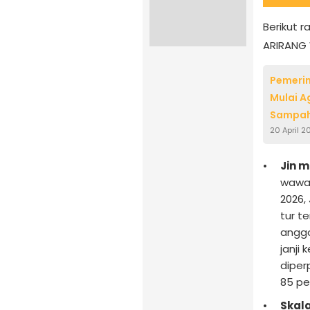
Berikut 
ARIRANG 
Pemerin
Mulai A
Sampah
20 April 2
Jin m
wawan
2026,
tur t
anggo
janji
diper
85 pe
Skal