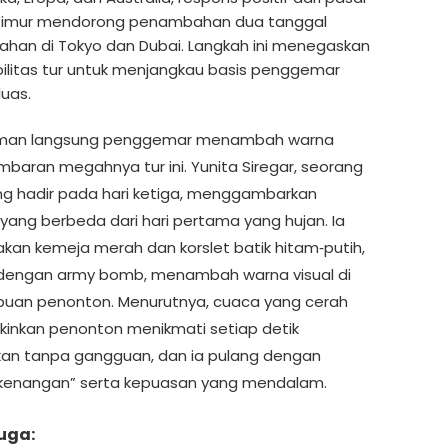
 Timur mendorong penambahan dua tanggal
han di Tokyo dan Dubai. Langkah ini menegaskan
ibilitas tur untuk menjangkau basis penggemar
luas.
man langsung penggemar menambah warna
baran megahnya tur ini. Yunita Siregar, seorang
g hadir pada hari ketiga, menggambarkan
yang berbeda dari hari pertama yang hujan. Ia
an kemeja merah dan korslet batik hitam‑putih,
dengan army bomb, menambah warna visual di
ibuan penonton. Menurutnya, cuaca yang cerah
nkan penonton menikmati setiap detik
kan tanpa gangguan, dan ia pulang dengan
kenangan” serta kepuasan yang mendalam.
uga: