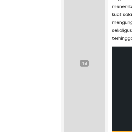
menembus
kuat sal
mengungk
sekaligu
terhingg