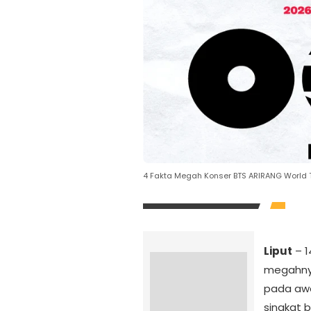
4 Fakta Megah Konser BTS ARIRANG World T
Liput
– 
megahn
pada awa
singkat 