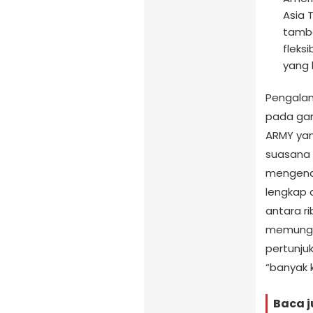
Asia
tamba
fleks
yang 
Pengala
pada gam
ARMY yan
suasana 
mengenak
lengkap 
antara r
memungki
pertunju
“banyak 
Baca j