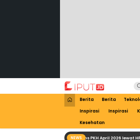
Lewati
ke
konten
Liput
Liputan Digital
Berita
Berita
Teknol
Inspirasi
Inspirasi
K
Kesehatan
Cara Praktis Cek Bansos PKH April 2026 lewat HP deng
NEWS