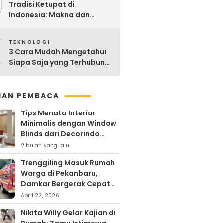
9
Tradisi Ketupat di
Indonesia: Makna dan
Sejarahnya
0
TEKNOLOGI
3 Cara Mudah Mengetahui
Siapa Saja yang Terhubung
ke Jaringan WiFi Anda
IHAN PEMBACA
Tips Menata Interior
Minimalis dengan Window
Blinds dari Decorindo
Perkasa
2 bulan yang lalu
Trenggiling Masuk Rumah
Warga di Pekanbaru,
Damkar Bergerak Cepat
Lakukan Evakuasi Aman
April 22, 2026
Nikita Willy Gelar Kajian di