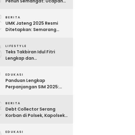
Penuh Semangat: Ucapan
Bijak untuk Menghargai
5
Para Pekerja
BERITA
UMK Jateng 2025 Resmi
Ditetapkan: Semarang
Tertinggi, Banjarnegara
6
Terendah
LIFESTYLE
Teks Takbiran Idul Fitri
Lengkap dan
Terjemahannya
7
EDUKASI
Panduan Lengkap
Perpanjangan SIM 2025:
Syarat, Biaya, dan Cara
8
Praktis
BERITA
Debt Collector Serang
Korban di Polsek, Kapolsek
Bukit Raya Diberhentikan
EDUKASI