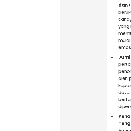
dan t
beruk
cahay
yang 
memun
mulai
emosi
Juml
perta
penon
oleh 
kapas
daya 
bertu
diper
Pena
Teng
Ameri