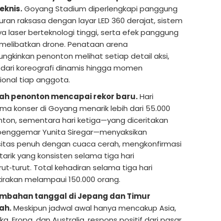
eknis.
Goyang Stadium diperlengkapi panggung
uran raksasa dengan layar LED 360 derajat, sistem
a laser berteknologi tinggi, serta efek panggung
melibatkan drone. Penataan arena
gkinkan penonton melihat setiap detail aksi,
 dari koreografi dinamis hingga momen
onal tiap anggota.
ah penonton mencapai rekor baru.
Hari
ma konser di Goyang menarik lebih dari 55.000
ton, sementara hari ketiga—yang diceritakan
penggemar Yunita Siregar—menyaksikan
itas penuh dengan cuaca cerah, mengkonfirmasi
tarik yang konsisten selama tiga hari
rut‑turut. Total kehadiran selama tiga hari
kirakan melampaui 150.000 orang.
mbahan tanggal di Jepang dan Timur
ah.
Meskipun jadwal awal hanya mencakup Asia,
ka, Eropa, dan Australia, respons positif dari pasar