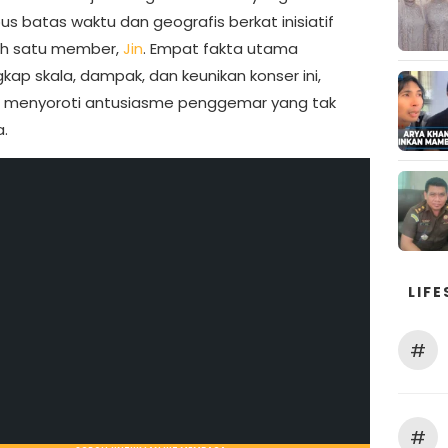
 batas waktu dan geografis berkat inisiatif
ah satu member,
Jin
. Empat fakta utama
ap skala, dampak, dan keunikan konser ini,
s menyoroti antusiasme penggemar yang tak
a.
LIFE
#
#