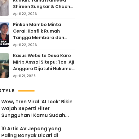
Rumah: Tamu Istimewa
Shireen Sungkar & Chacha
Frederika, Rayakan Hari
April 22, 2026
Kartini dengan
Pinkan Mambo Minta
Kehangatan
Cerai: Konflik Rumah
Tangga Membara dan
Kontroversi Uang Endorse
April 22, 2026
Arya Khan
Kasus Website Desa Karo
Mirip Amsal Sitepu: Toni Aji
Anggoro Dijatuhi Hukuman
Penjara
April 21, 2026
STYLE
Wow, Tren Viral ‘AI Look’ Bikin
Wajah Seperti Filter
Sungguhan! Kamu Sudah
Coba?
10 Artis AV Jepang yang
Paling Banyak Dicari di