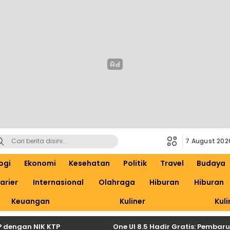
7 August 202
ogi
Ekonomi
Kesehatan
Politik
Travel
Budaya
arier
Internasional
Olahraga
Hiburan
Hiburan
Keuangan
Kuliner
Kuli
an NIK KTP
One UI 8.5 Hadir Gratis: Pembaruan Be