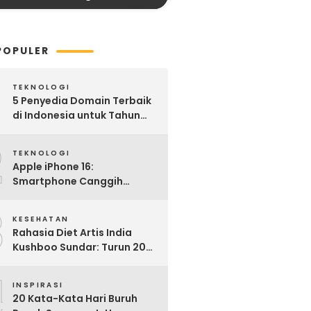
POPULER
TEKNOLOGI
5 Penyedia Domain Terbaik
di Indonesia untuk Tahun
2025: Mana yang Paling
2
Worth It?
TEKNOLOGI
Apple iPhone 16:
Smartphone Canggih
dengan Performa Super di
3
2024
KESEHATAN
Rahasia Diet Artis India
Kushboo Sundar: Turun 20
Kg dan Tampil Awet Muda di
4
Usia 50-an
INSPIRASI
20 Kata-Kata Hari Buruh