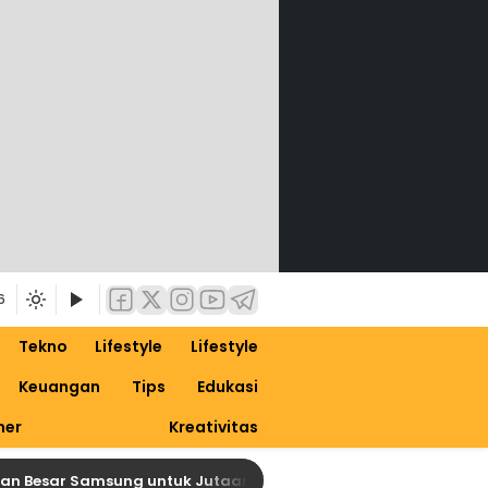
6
Tekno
Lifestyle
Lifestyle
Keuangan
Tips
Edukasi
ner
Kreativitas
sar Samsung untuk Jutaan Galaxy, Siapkan Dirimu untuk One UI 