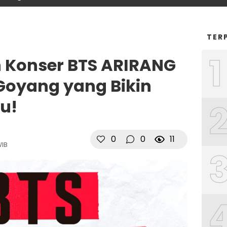
TER
1
 Konser BTS ARIRANG
 Goyang yang Bikin
u!
0
0
11
WIB