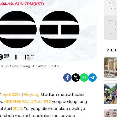
1
PIL
our di Goyang yang Bikin ARMY Terpukau!
14
April 2026
|
Goyang
Stadium menjadi saksi
ya
ARIRANG World Tour
BTS
yang berlangsung
l April
2026
. Tur yang direncanakan awalnya
berubah menjadi rangkaian konser yang