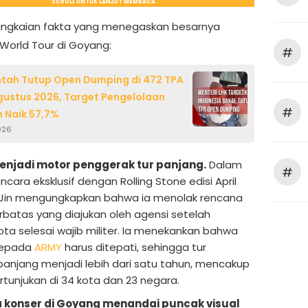
SCROLL UNTUK LANJUT MEMBACA
rangkaian fakta yang menegaskan besarnya
World Tour di Goyang:
#
tah Tutup Open Dumping di 472 TPA
gustus 2026, Target Pengelolaan
#
 Naik 57,7%
026
enjadi motor penggerak tur panjang.
Dalam
#
cara eksklusif dengan Rolling Stone edisi April
 Jin mengungkapkan bahwa ia menolak rencana
erbatas yang diajukan oleh agensi setelah
ta selesai wajib militer. Ia menekankan bahwa
 kepada
ARMY
harus ditepati, sehingga tur
panjang menjadi lebih dari satu tahun, mencakup
rtunjukan di 34 kota dan 23 negara.
a konser di Goyang menandai puncak visual