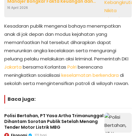
Manajer Bongkar Fakta Keuangan dan
16 April 2026
Sumber Penghasilan Tersisa
Kesadaran publik mengenai bahaya menempatkan
anak di jok depan dan modus kejahatan yang
memanfaatkan hal tersebut diharapkan dapat
menurunkan angka kecelakaan serta mengurangi
peluang pelaku melakukan aksi kriminal. Pemerintah DKI
Jakarta
bersama Korlantas
Polri
berencana
meningkatkan sosialisasi
keselamatan berkendara
di
sekolah serta mengintensifkan patroli di wilayah rawan.
Baca juga:
Polisi Bertahan, PT Yasa Artha Trimanunggal
Dihantam Sorotan Publik Setelah Menang
Tender Motor Listrik MBG
Ekonomi
121 hari
E