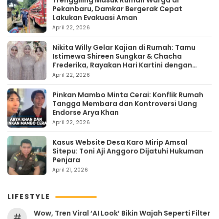
Trenggiling Masuk Rumah Warga di
Pekanbaru, Damkar Bergerak Cepat
Lakukan Evakuasi Aman
April 22, 2026
Nikita Willy Gelar Kajian di Rumah: Tamu
Istimewa Shireen Sungkar & Chacha
Frederika, Rayakan Hari Kartini dengan
Kehangatan
April 22, 2026
Pinkan Mambo Minta Cerai: Konflik Rumah
Tangga Membara dan Kontroversi Uang
Endorse Arya Khan
April 22, 2026
Kasus Website Desa Karo Mirip Amsal
Sitepu: Toni Aji Anggoro Dijatuhi Hukuman
Penjara
April 21, 2026
LIFESTYLE
Wow, Tren Viral ‘AI Look’ Bikin Wajah Seperti Filter
#