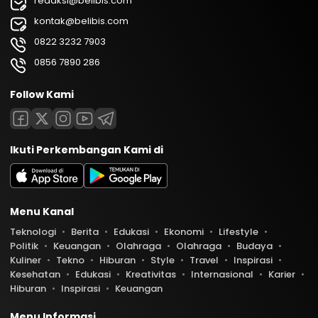
redaksi@belibis.com
kontak@belibis.com
0822 3232 7903
0856 7890 286
Follow Kami
Ikuti Perkembangan Kami di
Menu Kanal
Teknologi
Berita
Edukasi
Ekonomi
Lifestyle
Politik
Keuangan
Olahraga
Olahraga
Budaya
Kuliner
Tekno
Hiburan
Style
Travel
Inspirasi
Kesehatan
Edukasi
Kreativitas
Internasional
Karier
Hiburan
Inspirasi
Keuangan
Menu Informasi