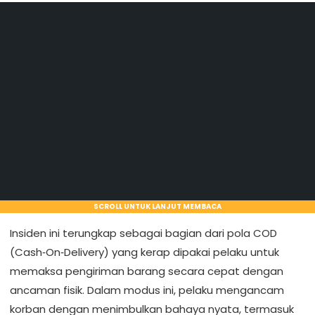
SCROLL UNTUK LANJUT MEMBACA
Insiden ini terungkap sebagai bagian dari pola COD
(Cash‑On‑Delivery) yang kerap dipakai pelaku untuk
memaksa pengiriman barang secara cepat dengan
ancaman fisik. Dalam modus ini, pelaku mengancam
korban dengan menimbulkan bahaya nyata, termasuk