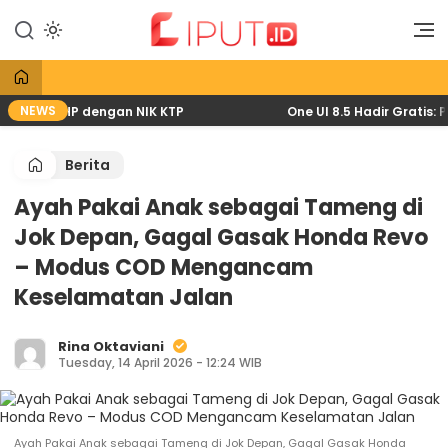
Lewati
ke
Liputan Digital
Liput
konten
NEWS
 lewat HP dengan NIK KTP
One UI 8.5 Hadir Gratis: Pe
Berita
Ayah Pakai Anak sebagai Tameng di
Jok Depan, Gagal Gasak Honda Revo
– Modus COD Mengancam
Keselamatan Jalan
Rina Oktaviani
Tuesday, 14 April 2026 - 12:24 WIB
Ayah Pakai Anak sebagai Tameng di Jok Depan, Gagal Gasak Honda